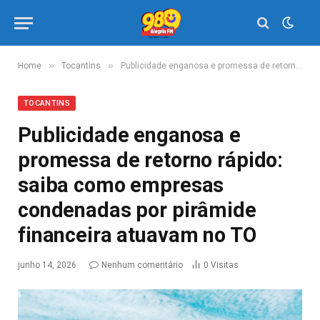
»
»
Home
Tocantins
Publicidade enganosa e promessa de retorno rápido: saiba como empresas condenadas por pirâmide financeira atuavam no TO
TOCANTINS
Publicidade enganosa e
promessa de retorno rápido:
saiba como empresas
condenadas por pirâmide
financeira atuavam no TO
junho 14, 2026
Nenhum comentário
0
Visitas