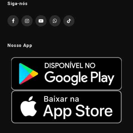
Siga-nós
Facebook
Instagram
YouTube
WhatsApp
TikTok
Nosso App