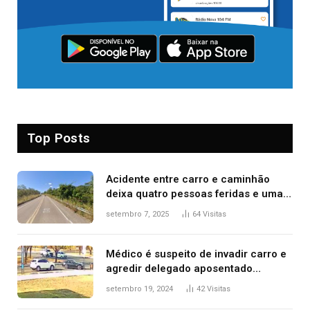
Top Posts
Acidente entre carro e caminhão
deixa quatro pessoas feridas e uma
mulher morta na TO-070
setembro 7, 2025
64
Visitas
Médico é suspeito de invadir carro e
agredir delegado aposentado
durante confusão no trânsito
setembro 19, 2024
42
Visitas