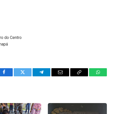
rro do Centro
Amapá
Facebook
Twitter
Telegram
Email
Copy
WhatsA
Link