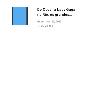
lançamentos do cinema
Do Oscar a Lady Gaga
no Rio: os grandes
marcos da cultura em
dezembro 27, 2025
2025
20
Visitas