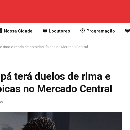
Nossa Cidade
Locutores
Programação
e rima e venda de comidas típicas no Mercado Central
pá terá duelos de rima e
picas no Mercado Central
as