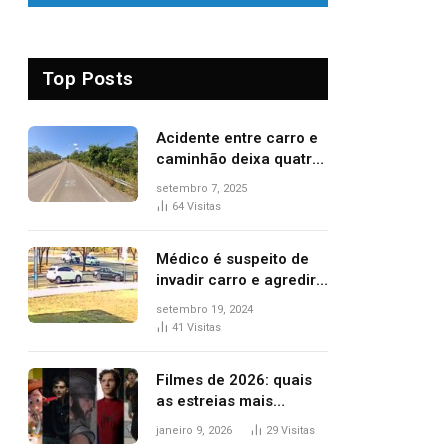
Top Posts
Acidente entre carro e
caminhão deixa quatro
pessoas feridas e uma
setembro 7, 2025
mulher morta na TO-
64
Visitas
070
Médico é suspeito de
invadir carro e agredir
delegado aposentado
setembro 19, 2024
durante confusão no
41
Visitas
trânsito
Filmes de 2026: quais
as estreias mais
aguardadas do ano?
janeiro 9, 2026
29
Visitas
Veja principais