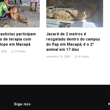
autistas participam
Jacaré de 2 metros é
o de terapia com
resgatado dentro do campus
 Bope em Macapá
do Ifap em Macapá; é o 2º
animal em 17 dias
 2024
2
Visitas
setembro 16, 2024
4
Visitas
Siga-nós