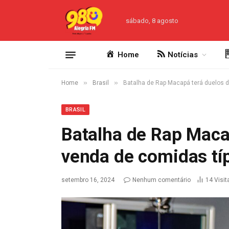
sábado, 8 agosto
Home
Notícias
»
»
Home
Brasil
Batalha de Rap Macapá terá duelos d
BRASIL
Batalha de Rap Maca
venda de comidas tí
setembro 16, 2024
Nenhum comentário
14
Visit