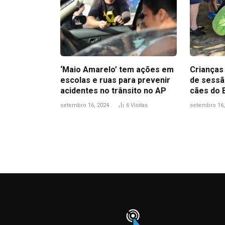
‘Maio Amarelo’ tem ações em
Crianças 
escolas e ruas para prevenir
de sessã
acidentes no trânsito no AP
cães do
setembro 16, 2024
6
Visitas
setembro 16,