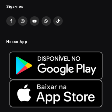
Siga-nós
Facebook
Instagram
YouTube
WhatsApp
TikTok
Nosso App