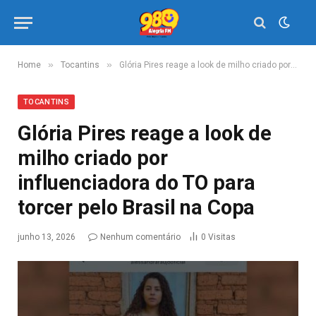
»
»
Home
Tocantins
Glória Pires reage a look de milho criado por influenciadora do TO para torcer pelo Brasil na Copa
TOCANTINS
Glória Pires reage a look de
milho criado por
influenciadora do TO para
torcer pelo Brasil na Copa
junho 13, 2026
Nenhum comentário
0
Visitas