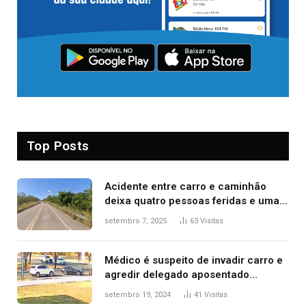
Top Posts
Acidente entre carro e caminhão
deixa quatro pessoas feridas e uma
mulher morta na TO-070
setembro 7, 2025
63
Visitas
Médico é suspeito de invadir carro e
agredir delegado aposentado
durante confusão no trânsito
setembro 19, 2024
41
Visitas