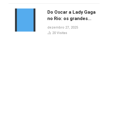
lançamentos do cinema
Do Oscar a Lady Gaga
no Rio: os grandes
marcos da cultura em
dezembro 27, 2025
2025
20
Visitas
pp