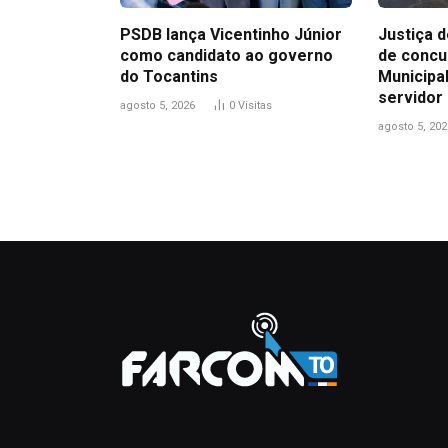
PSDB lança Vicentinho Júnior
Justiça 
como candidato ao governo
de conc
do Tocantins
Municipa
servidor
agosto 5, 2026
0
Visitas
agosto 5, 202