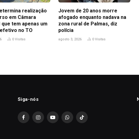
determina realização
Jovem de 20 anos morre
urso em Câmara
afogado enquanto nadava na
l que tem apenas um
zona rural de Palmas, diz
 efetivo no TO
polícia
6
0
Visitas
agosto 3, 2026
0
Visitas
Siga-nós
Facebook
Instagram
YouTube
WhatsApp
TikTok