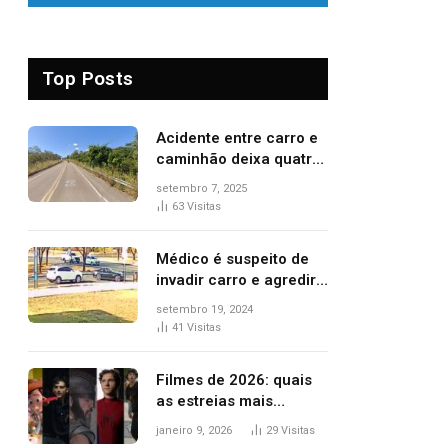
Top Posts
Acidente entre carro e
caminhão deixa quatro
pessoas feridas e uma
setembro 7, 2025
mulher morta na TO-
63
Visitas
070
Médico é suspeito de
invadir carro e agredir
delegado aposentado
setembro 19, 2024
durante confusão no
41
Visitas
trânsito
Filmes de 2026: quais
as estreias mais
aguardadas do ano?
janeiro 9, 2026
29
Visitas
Veja principais