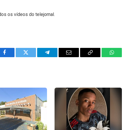
dos os vídeos do telejornal.
Facebook
Twitter
Telegram
Email
Copy
WhatsA
Link