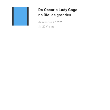
lançamentos do cinema
Do Oscar a Lady Gaga
no Rio: os grandes
marcos da cultura em
dezembro 27, 2025
2025
20
Visitas
pp