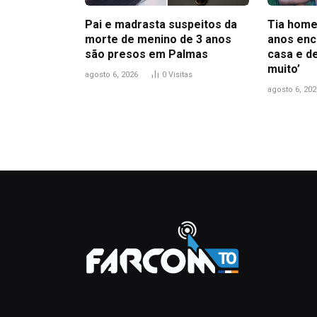
Pai e madrasta suspeitos da
Tia home
morte de menino de 3 anos
anos enc
são presos em Palmas
casa e d
muito’
agosto 6, 2026
0
Visitas
agosto 6, 202