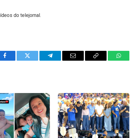
ídeos do telejornal.
Facebook
Twitter
Telegram
Email
Copy
WhatsA
Link