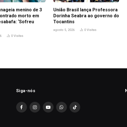
nageia menino de 3
União Brasil lança Professora
ontrado morto em
Dorinha Seabra ao governo do
esabafa: ‘Sofreu
Tocantins
agosto 5, 2026
0
Visitas
6
0
Visitas
Siga-nós
Facebook
Instagram
YouTube
WhatsApp
TikTok