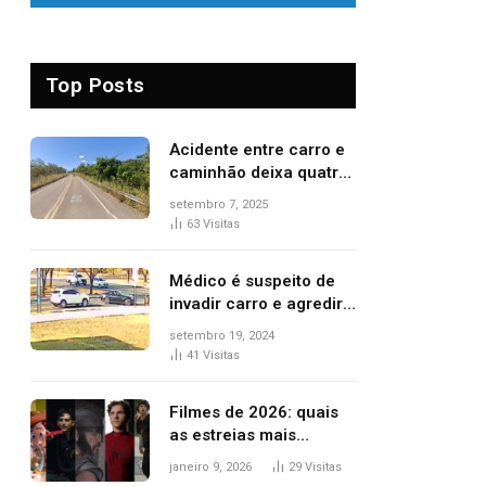
Top Posts
Acidente entre carro e
caminhão deixa quatro
pessoas feridas e uma
setembro 7, 2025
mulher morta na TO-
63
Visitas
070
Médico é suspeito de
invadir carro e agredir
delegado aposentado
setembro 19, 2024
durante confusão no
41
Visitas
trânsito
Filmes de 2026: quais
as estreias mais
aguardadas do ano?
janeiro 9, 2026
29
Visitas
Veja principais