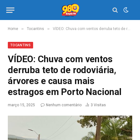
»
»
Home
Tocantins
VÍDEO: Chuva com ventos derruba teto de rodoviária, árvores e causa mais estragos em Porto Nacional
TOCANTINS
VÍDEO: Chuva com ventos
derruba teto de rodoviária,
árvores e causa mais
estragos em Porto Nacional
março 15, 2025
Nenhum comentário
3
Visitas