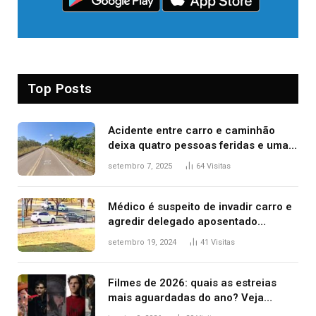
Top Posts
Acidente entre carro e caminhão
deixa quatro pessoas feridas e uma
mulher morta na TO-070
setembro 7, 2025
64
Visitas
Médico é suspeito de invadir carro e
agredir delegado aposentado
durante confusão no trânsito
setembro 19, 2024
41
Visitas
Filmes de 2026: quais as estreias
mais aguardadas do ano? Veja
principais lançamentos do cinema