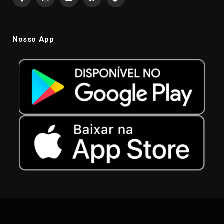
Facebook
Instagram
YouTube
WhatsApp
TikTok
Nosso App