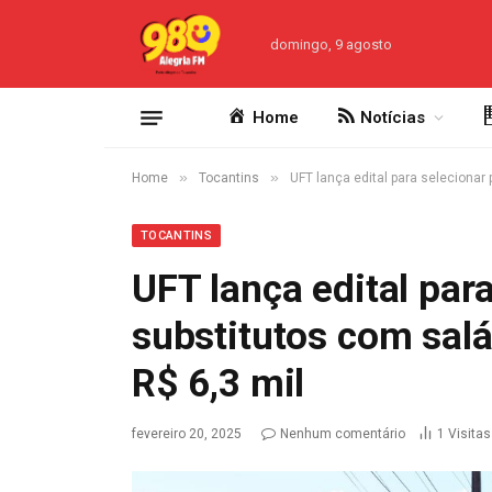
domingo, 9 agosto
Home
Notícias
»
»
Home
Tocantins
UFT lança edital para selecionar
TOCANTINS
UFT lança edital par
substitutos com sal
R$ 6,3 mil
fevereiro 20, 2025
Nenhum comentário
1
Visitas