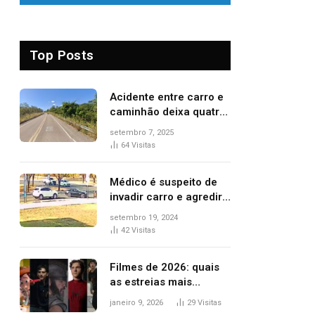
Top Posts
Acidente entre carro e
caminhão deixa quatro
pessoas feridas e uma
setembro 7, 2025
mulher morta na TO-
64
Visitas
070
Médico é suspeito de
invadir carro e agredir
delegado aposentado
setembro 19, 2024
durante confusão no
42
Visitas
trânsito
Filmes de 2026: quais
as estreias mais
aguardadas do ano?
janeiro 9, 2026
29
Visitas
Veja principais