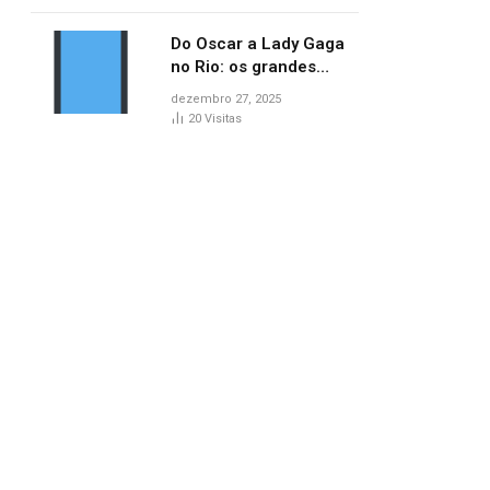
lançamentos do cinema
Do Oscar a Lady Gaga
no Rio: os grandes
marcos da cultura em
dezembro 27, 2025
2025
20
Visitas