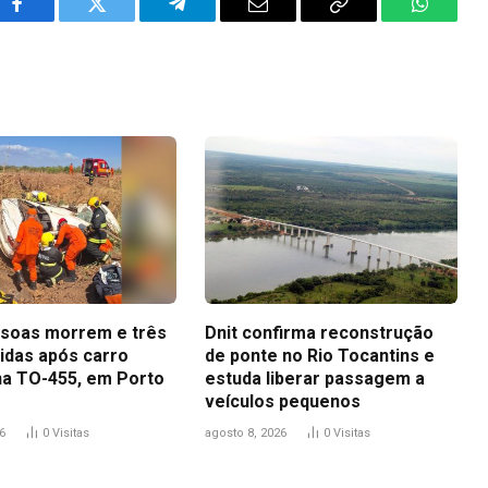
Facebook
Twitter
Telegram
Email
Copy
WhatsA
Link
soas morrem e três
Dnit confirma reconstrução
ridas após carro
de ponte no Rio Tocantins e
na TO-455, em Porto
estuda liberar passagem a
veículos pequenos
6
0
Visitas
agosto 8, 2026
0
Visitas