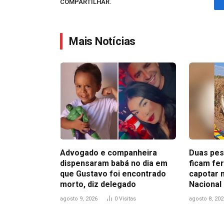
COMPARTILHAR.
Mais Notícias
Advogado e companheira
Duas pes
dispensaram babá no dia em
ficam fe
que Gustavo foi encontrado
capotar 
morto, diz delegado
Nacional
agosto 9, 2026
0
Visitas
agosto 8, 202