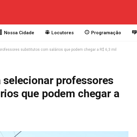
Nossa Cidade
Locutores
Programação
 professores substitutos com salários que podem chegar a R$ 6,3 mil
a selecionar professores
ários que podem chegar a