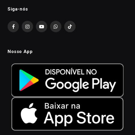
Siga-nós
Facebook
Instagram
YouTube
WhatsApp
TikTok
Nosso App