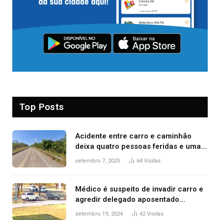
Top Posts
Acidente entre carro e caminhão
deixa quatro pessoas feridas e uma
mulher morta na TO-070
setembro 7, 2025
64
Visitas
Médico é suspeito de invadir carro e
agredir delegado aposentado
durante confusão no trânsito
setembro 19, 2024
42
Visitas