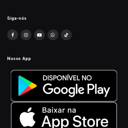
Siga-nós
Facebook
Instagram
YouTube
WhatsApp
TikTok
Nosso App