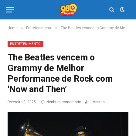
»
»
Home
Entretenimento
The Beatles vencem o Grammy de Melhor Performance de Rock com ‘Now and Then’
ENTRETENIMENTO
The Beatles vencem o
Grammy de Melhor
Performance de Rock com
‘Now and Then’
fevereiro 3, 2025
Nenhum comentário
1
Visitas