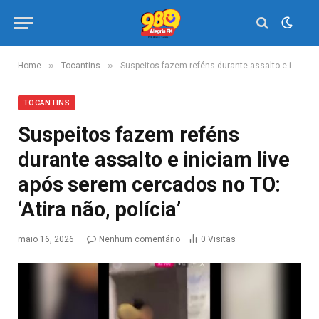
»
»
Home
Tocantins
Suspeitos fazem reféns durante assalto e iniciam live após serem cercados no TO: ‘Atira não, polícia’
TOCANTINS
Suspeitos fazem reféns
durante assalto e iniciam live
após serem cercados no TO:
‘Atira não, polícia’
maio 16, 2026
Nenhum comentário
0
Visitas