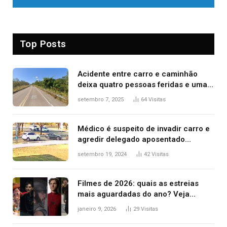
Top Posts
Acidente entre carro e caminhão
deixa quatro pessoas feridas e uma
mulher morta na TO-070
setembro 7, 2025
64
Visitas
Médico é suspeito de invadir carro e
agredir delegado aposentado
durante confusão no trânsito
setembro 19, 2024
42
Visitas
Filmes de 2026: quais as estreias
mais aguardadas do ano? Veja
principais lançamentos do cinema
janeiro 9, 2026
29
Visitas