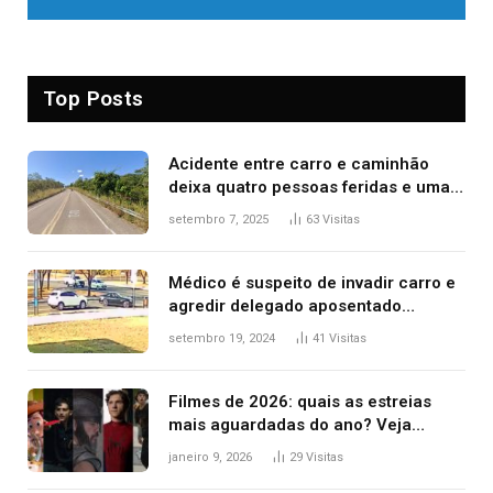
Top Posts
Acidente entre carro e caminhão
deixa quatro pessoas feridas e uma
mulher morta na TO-070
setembro 7, 2025
63
Visitas
Médico é suspeito de invadir carro e
agredir delegado aposentado
durante confusão no trânsito
setembro 19, 2024
41
Visitas
Filmes de 2026: quais as estreias
mais aguardadas do ano? Veja
principais lançamentos do cinema
janeiro 9, 2026
29
Visitas