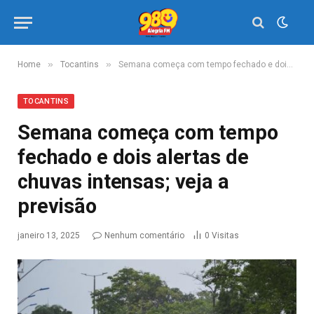
»
»
Home
Tocantins
Semana começa com tempo fechado e dois alertas de chuvas intensas; veja a previsão
TOCANTINS
Semana começa com tempo
fechado e dois alertas de
chuvas intensas; veja a
previsão
janeiro 13, 2025
Nenhum comentário
0
Visitas