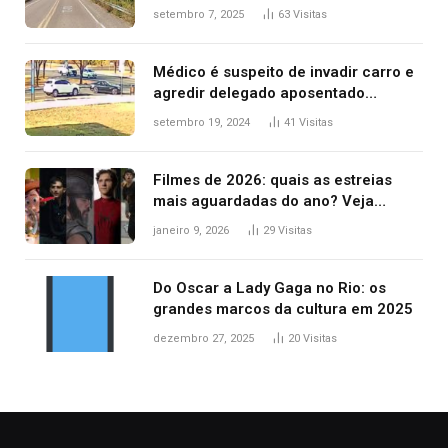
mulher morta na TO-070
setembro 7, 2025
63
Visitas
Médico é suspeito de invadir carro e
agredir delegado aposentado
durante confusão no trânsito
setembro 19, 2024
41
Visitas
Filmes de 2026: quais as estreias
mais aguardadas do ano? Veja
principais lançamentos do cinema
janeiro 9, 2026
29
Visitas
Do Oscar a Lady Gaga no Rio: os
grandes marcos da cultura em 2025
dezembro 27, 2025
20
Visitas