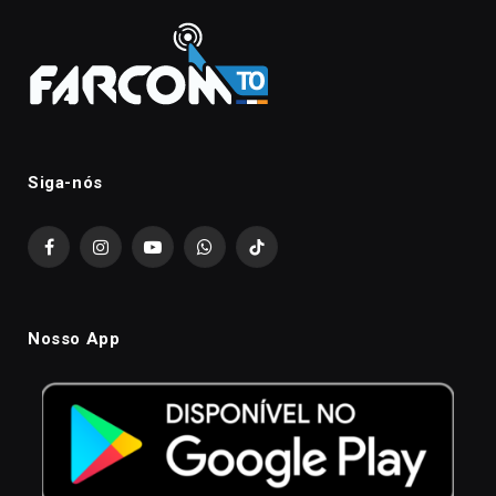
Siga-nós
Facebook
Instagram
YouTube
WhatsApp
TikTok
Nosso App