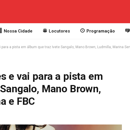
Nossa Cidade
Locutores
Programação
i para a pista em álbum que traz Ivete Sangalo, Mano Brown, Ludmilla, Marina Se
s e vai para a pista em
e Sangalo, Mano Brown,
na e FBC