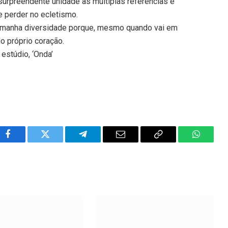
urpreendente unidade as múltiplas referências e
 perder no ecletismo.
tamanha diversidade porque, mesmo quando vai em
o próprio coração.
 estúdio, ‘Onda’
Facebook
Twitter
Telegram
Email
Copy
WhatsA
Link