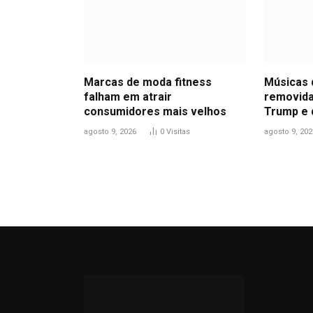
Marcas de moda fitness
Músicas 
falham em atrair
removida
consumidores mais velhos
Trump e 
agosto 9, 2026
0
Visitas
agosto 9, 202