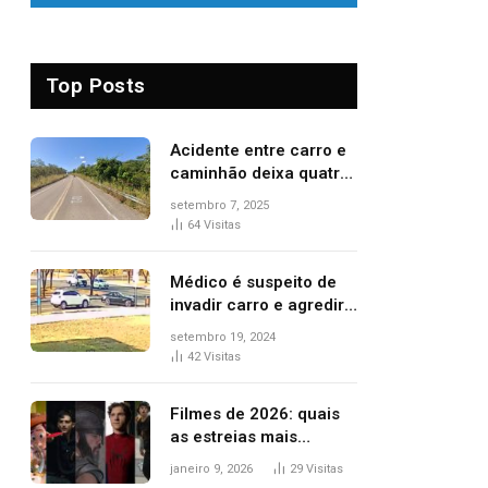
Top Posts
Acidente entre carro e
caminhão deixa quatro
pessoas feridas e uma
setembro 7, 2025
mulher morta na TO-
64
Visitas
070
Médico é suspeito de
invadir carro e agredir
delegado aposentado
setembro 19, 2024
durante confusão no
42
Visitas
trânsito
Filmes de 2026: quais
as estreias mais
aguardadas do ano?
janeiro 9, 2026
29
Visitas
Veja principais