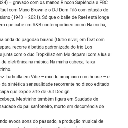
(2024) – gravado com os manos Rincon Sapiência e FBC
a Rael com Mano Brown e o DJ Dom Filó com citação de
siano (1943 – 2021). Só que o baile de Rael está longe
ck em que cabe um R&B contemporâneo como Na minha,
 na onda do pagodão baiano (Outro nível, em feat com
epara, recorre à batida padronizada do trio Los
se junta com o duo Tropkillaz em Me deparei com a lua e
 de eletrônica na música Na minha cabeça, faixa
rinho.
az Ludmilla em Vibe – mix de amapiano com house – e
 da sintética sensualidade recorrente no disco editado
capa que expõe arte de Gut Design.
a cabeça, Mestrinho também figura em Saudade de
 saudade do pai sanfoneiro, morto em decorrência de
ndo evoca sons do passado, a produção musical de