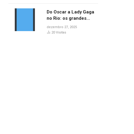
lançamentos do cinema
Do Oscar a Lady Gaga
no Rio: os grandes
marcos da cultura em
dezembro 27, 2025
2025
20
Visitas