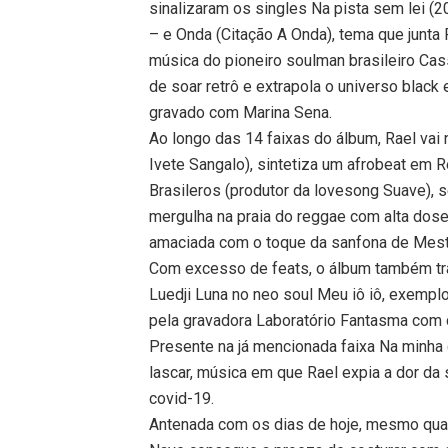
sinalizaram os singles Na pista sem lei 
– e Onda (Citação A Onda), tema que junt
música do pioneiro soulman brasileiro Cas
de soar retrô e extrapola o universo bla
gravado com Marina Sena.
Ao longo das 14 faixas do álbum, Rael vai
Ivete Sangalo), sintetiza um afrobeat em R
Brasileros (produtor da lovesong Suave), 
mergulha na praia do reggae com alta dose
amaciada com o toque da sanfona de Mest
Com excesso de feats, o álbum também tr
Luedji Luna no neo soul Meu iô iô, exemplo
pela gravadora Laboratório Fantasma com 
Presente na já mencionada faixa Na minh
lascar, música em que Rael expia a dor da
covid-19.
Antenada com os dias de hoje, mesmo qua