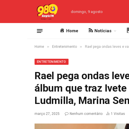
domingo, 9 agosto
Home
Notícias
»
»
Home
Entretenimento
Rael pega ondas leves e va
ENTRETENIMENTO
Rael pega ondas leve
álbum que traz Ivet
Ludmilla, Marina Se
março 27, 2025
Nenhum comentário
1
Visitas