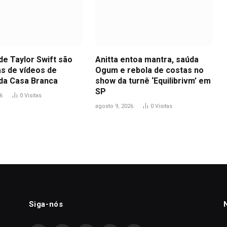
de Taylor Swift são
Anitta entoa mantra, saúda
s de vídeos de
Ogum e rebola de costas no
da Casa Branca
show da turnê ‘Equilibrivm’ em
SP
6
0
Visitas
agosto 9, 2026
0
Visitas
Siga-nós