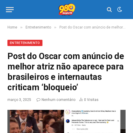
»
»
Home
Entretenimento
Post do Oscar com anúncio de melhor atriz não aparece para brasileiros e internautas criticam ‘bloqueio’
ENTRETENIMENTO
Post do Oscar com anúncio de
melhor atriz não aparece para
brasileiros e internautas
criticam ‘bloqueio’
março 3, 2025
Nenhum comentário
0
Visitas