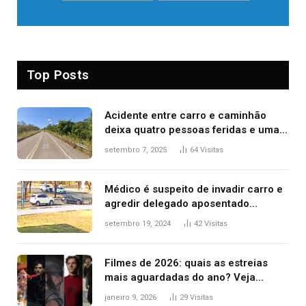
Top Posts
Acidente entre carro e caminhão
deixa quatro pessoas feridas e uma
mulher morta na TO-070
setembro 7, 2025
64
Visitas
Médico é suspeito de invadir carro e
agredir delegado aposentado
durante confusão no trânsito
setembro 19, 2024
42
Visitas
Filmes de 2026: quais as estreias
mais aguardadas do ano? Veja
principais lançamentos do cinema
janeiro 9, 2026
29
Visitas