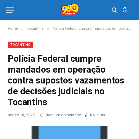
»
»
Home
Tocantins
Polícia Federal cumpre mandados em operação contra supostos vazamentos de decisões judiciais no Tocantins
TOCANTINS
Polícia Federal cumpre
mandados em operação
contra supostos vazamentos
de decisões judiciais no
Tocantins
março 18, 2025
Nenhum comentário
0
Visitas