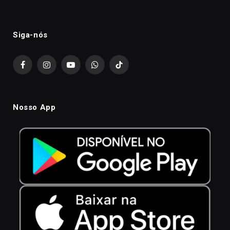
Siga-nós
Facebook
Instagram
YouTube
WhatsApp
TikTok
Nosso App