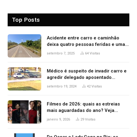
Top Posts
Acidente entre carro e caminhão
deixa quatro pessoas feridas e uma
mulher morta na TO-070
setembro 7, 2025
64
Visitas
Médico é suspeito de invadir carro e
agredir delegado aposentado
durante confusão no trânsito
setembro 19, 2024
42
Visitas
Filmes de 2026: quais as estreias
mais aguardadas do ano? Veja
principais lançamentos do cinema
janeiro 9, 2026
29
Visitas
Do Oscar a Lady Gaga no Rio: os