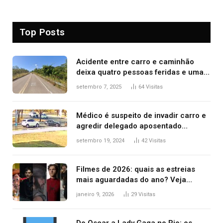
Top Posts
Acidente entre carro e caminhão
deixa quatro pessoas feridas e uma
mulher morta na TO-070
setembro 7, 2025
64
Visitas
Médico é suspeito de invadir carro e
agredir delegado aposentado
durante confusão no trânsito
setembro 19, 2024
42
Visitas
Filmes de 2026: quais as estreias
mais aguardadas do ano? Veja
principais lançamentos do cinema
janeiro 9, 2026
29
Visitas
Do Oscar a Lady Gaga no Rio: os