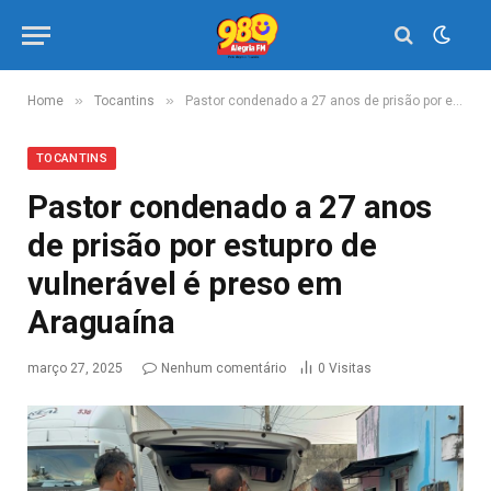
»
»
Home
Tocantins
Pastor condenado a 27 anos de prisão por estupro de vulnerável é preso em Araguaína
TOCANTINS
Pastor condenado a 27 anos
de prisão por estupro de
vulnerável é preso em
Araguaína
março 27, 2025
Nenhum comentário
0
Visitas