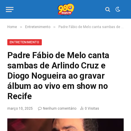
»
»
Home
Entretenimento
Padre Fábio de Melo canta sambas de Arlindo Cruz e Diogo Nogueira ao gravar álbum ao vivo em show no Recife
ENTRETENIMENTO
Padre Fábio de Melo canta
sambas de Arlindo Cruz e
Diogo Nogueira ao gravar
álbum ao vivo em show no
Recife
março 10, 2025
Nenhum comentário
0
Visitas