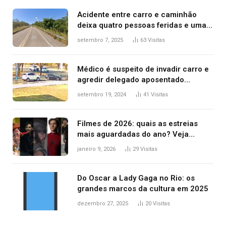
Acidente entre carro e caminhão
deixa quatro pessoas feridas e uma
mulher morta na TO-070
setembro 7, 2025
63
Visitas
Médico é suspeito de invadir carro e
agredir delegado aposentado
durante confusão no trânsito
setembro 19, 2024
41
Visitas
Filmes de 2026: quais as estreias
mais aguardadas do ano? Veja
principais lançamentos do cinema
janeiro 9, 2026
29
Visitas
Do Oscar a Lady Gaga no Rio: os
grandes marcos da cultura em 2025
dezembro 27, 2025
20
Visitas