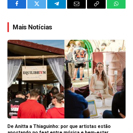
Facebook
Twitter
Telegram
Email
Copy
WhatsA
Link
Mais Notícias
De Anitta a Thiaguinho: por que artistas estão
apostando no feat entre música e bem-estar