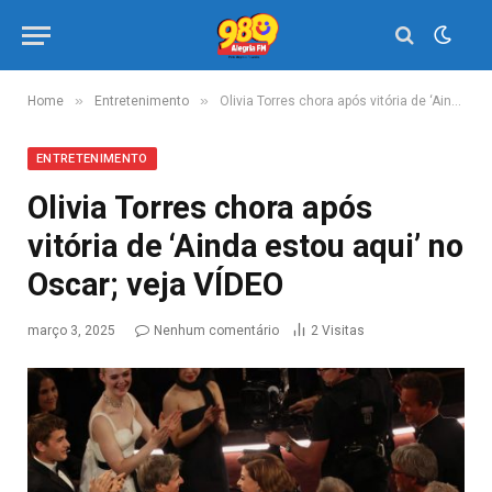
»
»
Home
Entretenimento
Olivia Torres chora após vitória de ‘Ainda estou aqui’ no Oscar; veja VÍDEO
ENTRETENIMENTO
Olivia Torres chora após
vitória de ‘Ainda estou aqui’ no
Oscar; veja VÍDEO
março 3, 2025
Nenhum comentário
2
Visitas