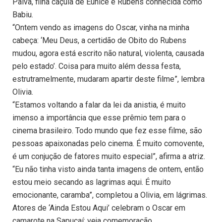
Paiva, filha caçula de Eunice e Rubens conhecida como
Babiu.
“Ontem vendo as imagens do Oscar, vinha na minha
cabeça: ‘Meu Deus, a certidão de Obito do Rubens
mudou, agora está escrito não natural, violenta, causada
pelo estado’. Coisa para muito além dessa festa,
estrutramelmente, mudaram apartir deste filme”, lembra
Olivia.
“Estamos voltando a falar da lei da anistia, é muito
imenso a importância que esse prêmio tem para o
cinema brasileiro. Todo mundo que fez esse filme, são
pessoas apaixonadas pelo cinema. É muito comovente,
é um conjução de fatores muito especial”, afirma a atriz.
“Eu não tinha visto ainda tanta imagens de ontem, então
estou meio secando as lagrimas aqui. É muito
emocionante, caramba”, completou a Olivia, em lágrimas.
Atores de ‘Ainda Estou Aqui’ celebram o Oscar em
camarote na Sapucaí; veja comemoração