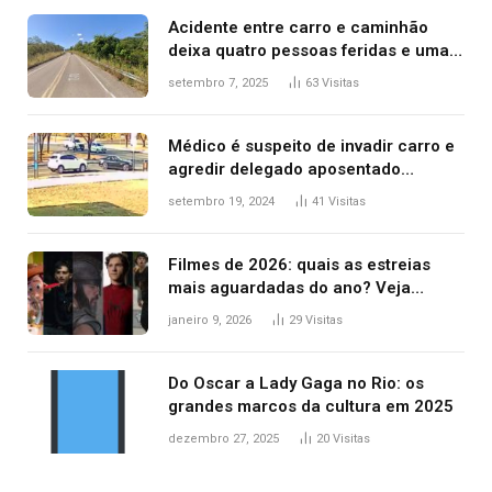
Acidente entre carro e caminhão
deixa quatro pessoas feridas e uma
mulher morta na TO-070
setembro 7, 2025
63
Visitas
Médico é suspeito de invadir carro e
agredir delegado aposentado
durante confusão no trânsito
setembro 19, 2024
41
Visitas
Filmes de 2026: quais as estreias
mais aguardadas do ano? Veja
principais lançamentos do cinema
janeiro 9, 2026
29
Visitas
Do Oscar a Lady Gaga no Rio: os
grandes marcos da cultura em 2025
dezembro 27, 2025
20
Visitas