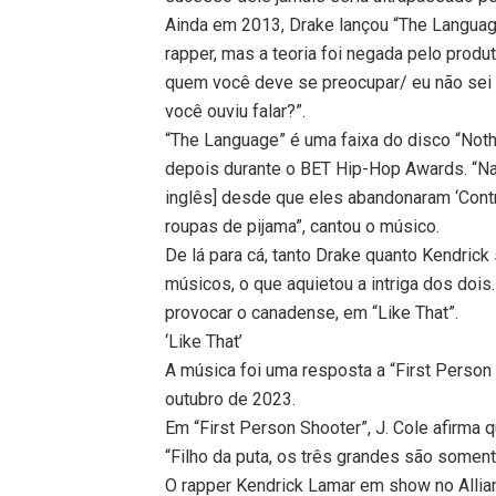
Ainda em 2013, Drake lançou “The Language”
rapper, mas a teoria foi negada pelo prod
quem você deve se preocupar/ eu não sei 
você ouviu falar?”.
“The Language” é uma faixa do disco “No
depois durante o BET Hip-Hop Awards. “N
inglês] desde que eles abandonaram ‘Cont
roupas de pijama”, cantou o músico.
De lá para cá, tanto Drake quanto Kendric
músicos, o que aquietou a intriga dos dois
provocar o canadense, em “Like That”.
‘Like That’
A música foi uma resposta a “First Person 
outubro de 2023.
Em “First Person Shooter”, J. Cole afirma q
“Filho da puta, os três grandes são somente
O rapper Kendrick Lamar em show no Allia