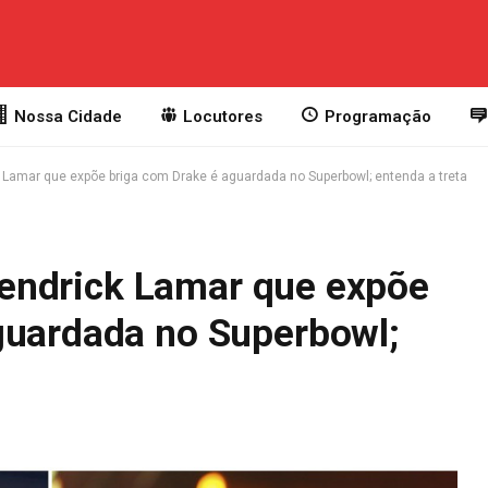
Nossa Cidade
Locutores
Programação
ick Lamar que expõe briga com Drake é aguardada no Superbowl; entenda a treta
e Kendrick Lamar que expõe
guardada no Superbowl;