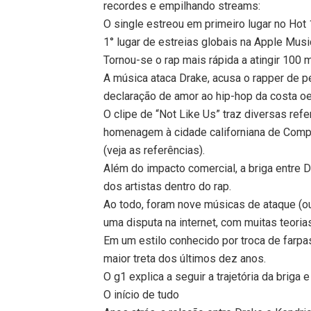
recordes e empilhando streams:
O single estreou em primeiro lugar no Hot 
1° lugar de estreias globais na Apple Musi
Tornou-se o rap mais rápida a atingir 100 
A música ataca Drake, acusa o rapper de 
declaração de amor ao hip-hop da costa o
O clipe de “Not Like Us” traz diversas ref
homenagem à cidade californiana de Compto
(veja as referências).
Além do impacto comercial, a briga entre 
dos artistas dentro do rap.
Ao todo, foram nove músicas de ataque (ou
uma disputa na internet, com muitas teoria
Em um estilo conhecido por troca de farpas
maior treta dos últimos dez anos.
O g1 explica a seguir a trajetória da briga 
O início de tudo