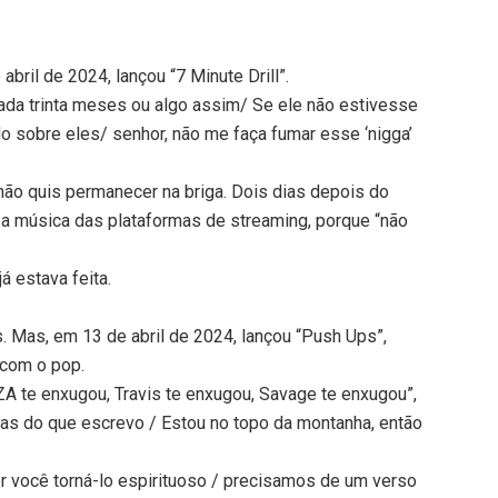
abril de 2024, lançou “7 Minute Drill”.
cada trinta meses ou algo assim/ Se ele não estivesse
o sobre eles/ senhor, não me faça fumar esse ‘nigga’
não quis permanecer na briga. Dois dias depois do
ia a música das plataformas de streaming, porque “não
á estava feita.
. Mas, em 13 de abril de 2024, lançou “Push Ups”,
 com o pop.
ZA te enxugou, Travis te enxugou, Savage te enxugou”,
cias do que escrevo / Estou no topo da montanha, então
r você torná-lo espirituoso / precisamos de um verso