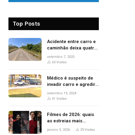
Top Posts
Acidente entre carro e
caminhão deixa quatro
pessoas feridas e uma
setembro 7, 2025
mulher morta na TO-
63
Visitas
070
Médico é suspeito de
invadir carro e agredir
delegado aposentado
setembro 19, 2024
durante confusão no
41
Visitas
trânsito
Filmes de 2026: quais
as estreias mais
aguardadas do ano?
janeiro 9, 2026
29
Visitas
Veja principais