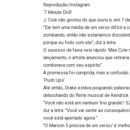
Reprodução/Instagram
‘7 Minute Drill’
J. Cole não gostou do que ouviu e, em 7 de 
“Ele tem uma média de um verso difícil a 
zombando, então não estaríamos discutind
porque eu fodo com ele”, diz a letra.
O sucesso da faixa veio rápido. Mas Cole 
lançamento, o artista anunciou que retirar
combinava com seu espírito”.
A promessa foi cumprida, mas a confusão j
‘Push Ups’
Até então, Drake estava poupando palavras
debochando do flerte musical de Kendrick
“Você não está em nenhum ‘trio grande’/ S
diz a letra. “Você vai sentir as consequên
você está apertado agora.”
“O Maroon 5 precisa de um verso/ é melho