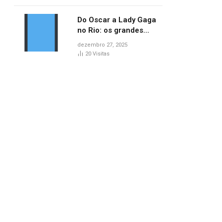
lançamentos do cinema
Do Oscar a Lady Gaga
no Rio: os grandes
marcos da cultura em
dezembro 27, 2025
2025
20
Visitas