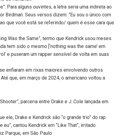
. Para alguns ouvintes, a letra seria uma indireta ao
utor Birdman. Seus versos dizem: “Eu sou o único com
ao que você está se referindo/ quem é esse cara que
thing Was the Same”, termo que Kendrick usou meses
ada tem sido o mesmo [‘nothing was the same’ em
rol’ e puseram um rapper sensível de volta em suas
k se enfiaram em rixas maiores envolvendo outros
. Até que, em março de 2024, o americano voltou a
Shooter”, parceria entre Drake e J. Cole lançada em
ue ele, Drake e Kendrick são “o grande trio” do rap.
 eu”, cantou Kendrick em “Like That”, irritado.
nz Parque, em São Paulo