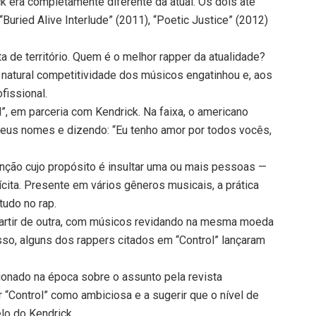
ck era completamente diferente da atual. Os dois até
Buried Alive Interlude” (2011), “Poetic Justice” (2012)
 de território. Quem é o melhor rapper da atualidade?
 natural competitividade dos músicos engatinhou e, aos
fissional.
”, em parceria com Kendrick. Na faixa, o americano
seus nomes e dizendo: “Eu tenho amor por todos vocês,
anção cujo propósito é insultar uma ou mais pessoas —
ita. Presente em vários gêneros musicais, a prática
udo no rap.
partir de outra, com músicos revidando na mesma moeda
sso, alguns dos rappers citados em “Control” lançaram
ionado na época sobre o assunto pela revista
ir “Control” como ambiciosa e a sugerir que o nível de
lo do Kendrick.