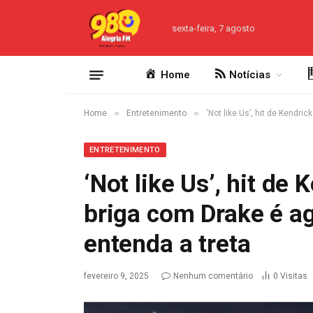
sexta-feira, 7 agosto
Home
Notícias
»
»
Home
Entretenimento
‘Not like Us’, hit de Kendr
ENTRETENIMENTO
‘Not like Us’, hit d
briga com Drake é a
entenda a treta
fevereiro 9, 2025
Nenhum comentário
0
Visitas