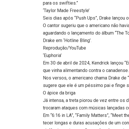
para os swifties.”
‘Taylor Made Freestyle’
Seis dias após “Push Ups”, Drake lançou ou
O cantor sugeriu que o americano não havia
aguardando o lançamento do álbum “The Tor
Drake em ‘Hotline Bling’.
Reprodução/YouTube
‘Euphoria’
Em 30 de abril de 2024, Kendrick lançou “E
que vinha alimentando contra o canadense.
Nos versos, o americano chama Drake de “
sugere que ele é um péssimo pai e finge s
O ápice da briga
Já intensa, a treta piorou de vez entre os
trocaram ataques com músicas lançadas c
Em “6:16 in LA”, “Family Matters”, “Meet t
tecer longas e duras acusações de um contr