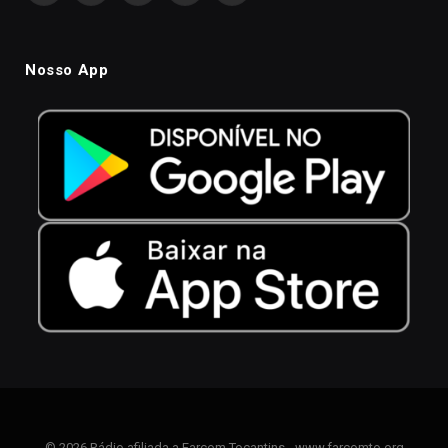
Nosso App
© 2026 Rádio afiliada a Farcom Tocantins - www.farcomto.org