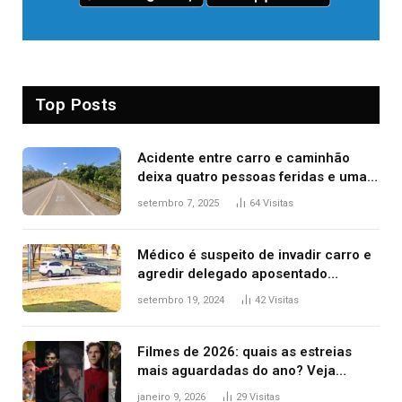
Top Posts
Acidente entre carro e caminhão
deixa quatro pessoas feridas e uma
mulher morta na TO-070
setembro 7, 2025
64
Visitas
Médico é suspeito de invadir carro e
agredir delegado aposentado
durante confusão no trânsito
setembro 19, 2024
42
Visitas
Filmes de 2026: quais as estreias
mais aguardadas do ano? Veja
principais lançamentos do cinema
janeiro 9, 2026
29
Visitas