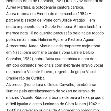
Hermínio Bello de Carvalho, 1981) traz a voz senhoril de
Áurea Martins, já octogenária cantora carioca.
Áurea retorna em Enredo do meu samba (1984) –
parceria bissexta de Ivone com Jorge Aragão – em
dueto imponente com Gisele Fontoura. A faixa também
merece nota 10 no quesito percussão pelo naipe tocado
pelas irmãs irmãs Halanna Aguiar e Kauhana Aguiar.
A recorrente Áurea Martins ainda reaparece majestosa
em Nasci para sonhar e cantar (Ivone Lara e Delcio
Carvalho, 1982), nobre faixa que combina o som dos
antigos conjuntos regionais com inebriante arranjo vocal
do maestro Vicente Ribeiro, regente do grupo Vocal
Brasileirão de Curitiba.
Alvorecer (Ivone Lara e Delcio Carvalho) também se
ilumina pelo entrelaçamento de vozes no arranjo do
mesmo Vicente Ribeiro. É boa saída para a faixa, já que é
difícil igualar o canto luminoso de Clara Nunes (1942 –
1983) na gravação original de Alvorecer no homônimo