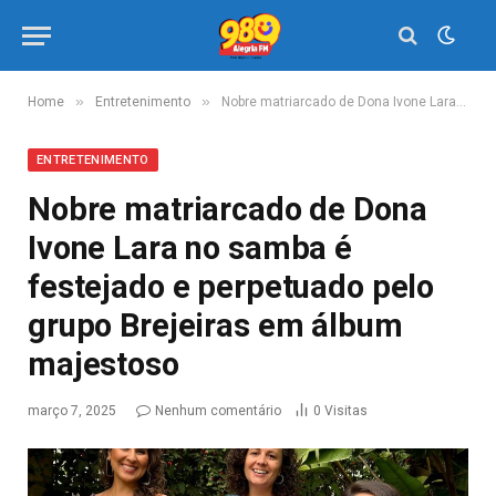
»
»
Home
Entretenimento
Nobre matriarcado de Dona Ivone Lara no samba é festejado e perpetuado pelo grupo Brejeiras em álbum majestoso
ENTRETENIMENTO
Nobre matriarcado de Dona
Ivone Lara no samba é
festejado e perpetuado pelo
grupo Brejeiras em álbum
majestoso
março 7, 2025
Nenhum comentário
0
Visitas