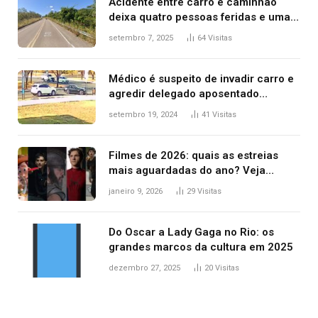
Acidente entre carro e caminhão
deixa quatro pessoas feridas e uma
mulher morta na TO-070
setembro 7, 2025
64
Visitas
Médico é suspeito de invadir carro e
agredir delegado aposentado
durante confusão no trânsito
setembro 19, 2024
41
Visitas
Filmes de 2026: quais as estreias
mais aguardadas do ano? Veja
principais lançamentos do cinema
janeiro 9, 2026
29
Visitas
Do Oscar a Lady Gaga no Rio: os
grandes marcos da cultura em 2025
dezembro 27, 2025
20
Visitas