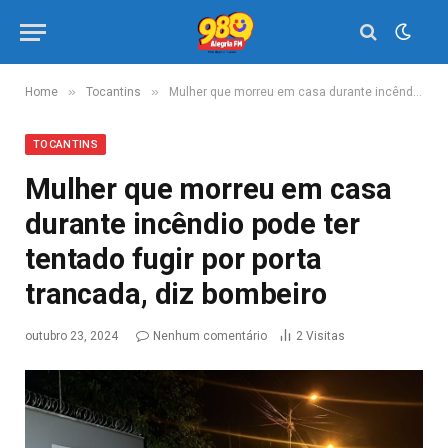
»
»
Home
Tocantins
Mulher que morreu em casa durante incêndio pode ter tentado fugir por porta trancada, diz bombeiro
TOCANTINS
Mulher que morreu em casa
durante incêndio pode ter
tentado fugir por porta
trancada, diz bombeiro
outubro 23, 2024
Nenhum comentário
2
Visitas