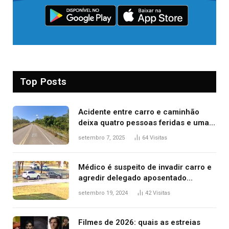
Top Posts
Acidente entre carro e caminhão
deixa quatro pessoas feridas e uma
mulher morta na TO-070
setembro 7, 2025
64
Visitas
Médico é suspeito de invadir carro e
agredir delegado aposentado
durante confusão no trânsito
setembro 19, 2024
42
Visitas
Filmes de 2026: quais as estreias