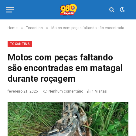
»
»
Home
Tocantins
Motos com peças faltando são encontradas em matagal durante roçagem
TOCANTINS
Motos com peças faltando
são encontradas em matagal
durante roçagem
fevereiro 21, 2025
Nenhum comentário
1
Visitas