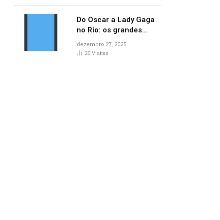
lançamentos do cinema
Do Oscar a Lady Gaga
no Rio: os grandes
marcos da cultura em
dezembro 27, 2025
2025
20
Visitas
pp