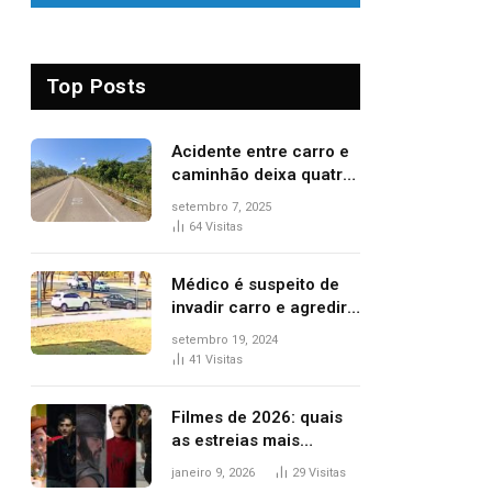
Top Posts
Acidente entre carro e
caminhão deixa quatro
pessoas feridas e uma
setembro 7, 2025
mulher morta na TO-
64
Visitas
070
Médico é suspeito de
invadir carro e agredir
delegado aposentado
setembro 19, 2024
durante confusão no
41
Visitas
trânsito
Filmes de 2026: quais
as estreias mais
aguardadas do ano?
janeiro 9, 2026
29
Visitas
Veja principais