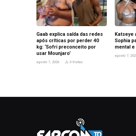
Gaab explica saída das redes
Katseye 
após críticas por perder 40
Sophia pa
kg: ‘Sofri preconceito por
mental e
usar Mounjaro’
agosto 7, 202
agosto 7, 2026
0
Visitas