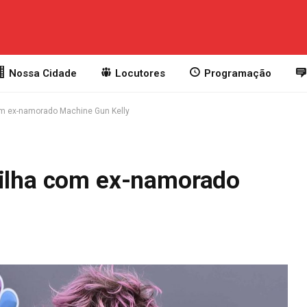
Nossa Cidade
Locutores
Programação
com ex-namorado Machine Gun Kelly
filha com ex-namorado