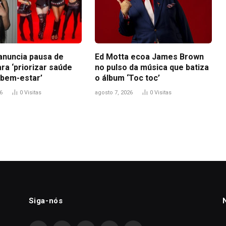
anuncia pausa de
Ed Motta ecoa James Brown
ra ‘priorizar saúde
no pulso da música que batiza
 bem-estar’
o álbum ‘Toc toc’
6
0
Visitas
agosto 7, 2026
0
Visitas
Siga-nós