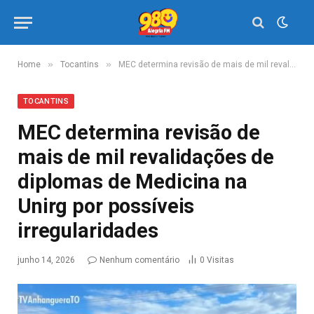
»
»
Home
Tocantins
MEC determina revisão de mais de mil revalidações de diplomas de Medicina na Unirg por possíveis irregularidades
TOCANTINS
MEC determina revisão de
mais de mil revalidações de
diplomas de Medicina na
Unirg por possíveis
irregularidades
junho 14, 2026
Nenhum comentário
0
Visitas