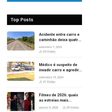
Top Posts
Acidente entre carro e
caminhão deixa quatro
pessoas feridas e uma
setembro 7, 2025
mulher morta na TO-
63
Visitas
070
Médico é suspeito de
invadir carro e agredir
delegado aposentado
setembro 19, 2024
durante confusão no
41
Visitas
trânsito
Filmes de 2026: quais
as estreias mais
aguardadas do ano?
janeiro 9, 2026
29
Visitas
Veja principais