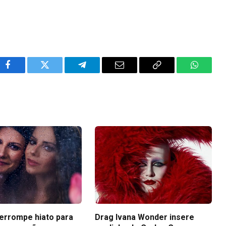
Facebook
Twitter
Telegram
Email
Copy
WhatsA
Link
terrompe hiato para
Drag Ivana Wonder insere