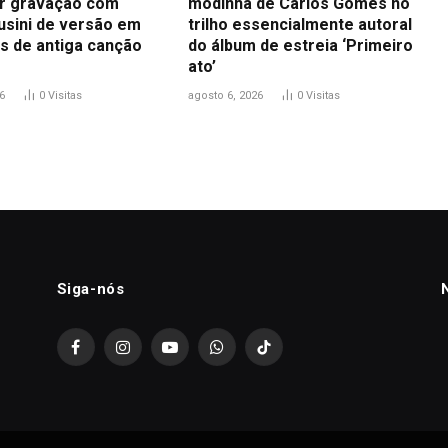
r gravação com
modinha de Carlos Gomes no
usini de versão em
trilho essencialmente autoral
s de antiga canção
do álbum de estreia ‘Primeiro
ato’
6
0
Visitas
agosto 6, 2026
0
Visitas
Siga-nós
Facebook
Instagram
YouTube
WhatsApp
TikTok