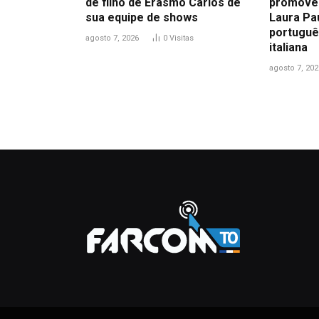
de filho de Erasmo Carlos de
promove
sua equipe de shows
Laura Pa
portuguê
agosto 7, 2026
0
Visitas
italiana
agosto 7, 202