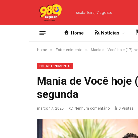
sexta-feira, 7 agosto
Home
Notícias
»
»
Home
Entretenimento
Mania de Você hoje (17): 
ENTRETENIMENTO
Mania de Você hoje (
segunda
março 17, 2025
Nenhum comentário
0
Visitas