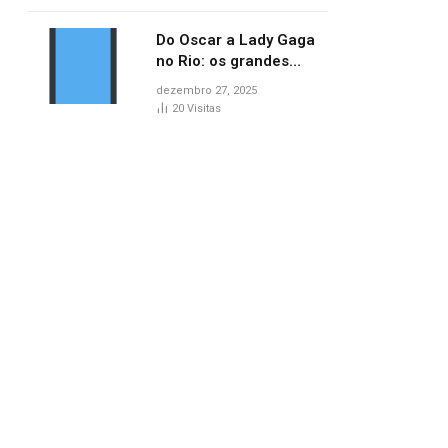
lançamentos do cinema
Do Oscar a Lady Gaga
no Rio: os grandes
marcos da cultura em
dezembro 27, 2025
2025
20
Visitas
pp