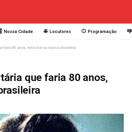
Nossa Cidade
Locutores
Programação
 que faria 80 anos, está viva na música brasileira
ertária que faria 80 anos,
rasileira