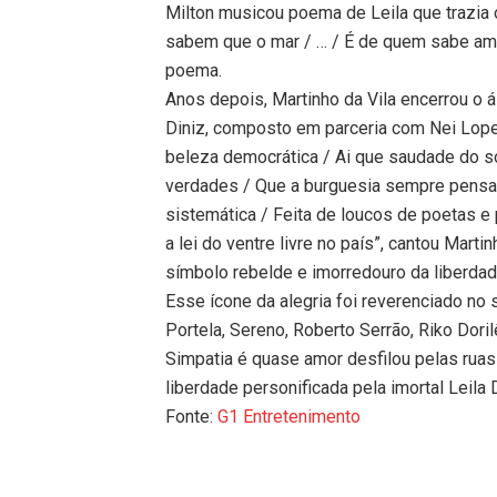
Milton musicou poema de Leila que trazia
sabem que o mar / … / É de quem sabe amar
poema.
Anos depois, Martinho da Vila encerrou o
Diniz, composto em parceria com Nei Lope
beleza democrática / Ai que saudade do so
verdades / Que a burguesia sempre pensa 
sistemática / Feita de loucos de poetas e p
a lei do ventre livre no país”, cantou Mart
símbolo rebelde e imorredouro da liberda
Esse ícone da alegria foi reverenciado no 
Portela, Sereno, Roberto Serrão, Riko Dor
Simpatia é quase amor desfilou pelas ruas 
liberdade personificada pela imortal Leila D
Fonte:
G1 Entretenimento