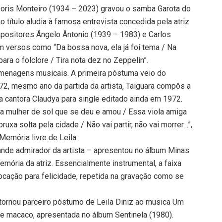
 Doris Monteiro (1934 – 2023) gravou o samba Garota do
título aludia à famosa entrevista concedida pela atriz
ositores Ângelo Ântonio (1939 – 1983) e Carlos
om versos como “Da bossa nova, ela já foi tema / Na
ra o folclore / Tira nota dez no Zeppelin”.
omenagens musicais. A primeira póstuma veio do
2, mesmo ano da partida da artista, Taiguara compôs a
a cantora Claudya para single editado ainda em 1972.
a mulher de sol que se deu e amou / Essa viola amiga
uxa solta pela cidade / Não vai partir, não vai morrer…”,
Memória livre de Leila.
ande admirador da artista – apresentou no álbum Minas
emória da atriz. Essencialmente instrumental, a faixa
ocação para felicidade, repetida na gravação como se
ornou parceiro póstumo de Leila Diniz ao musica Um
de macaco, apresentada no álbum Sentinela (1980).