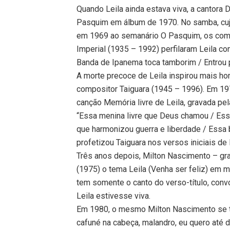
Quando Leila ainda estava viva, a cantora
Pasquim em álbum de 1970. No samba, cujo 
em 1969 ao semanário O Pasquim, os comp
Imperial (1935 – 1992) perfilaram Leila c
Banda de Ipanema toca tamborim / Entrou pa
A morte precoce de Leila inspirou mais h
compositor Taiguara (1945 – 1996). Em 197
canção Memória livre de Leila, gravada pel
“Essa menina livre que Deus chamou / Ess
que harmonizou guerra e liberdade / Essa br
profetizou Taiguara nos versos iniciais de 
Três anos depois, Milton Nascimento – gr
(1975) o tema Leila (Venha ser feliz) em m
tem somente o canto do verso-título, conv
Leila estivesse viva.
Em 1980, o mesmo Milton Nascimento se t
cafuné na cabeça, malandro, eu quero até 