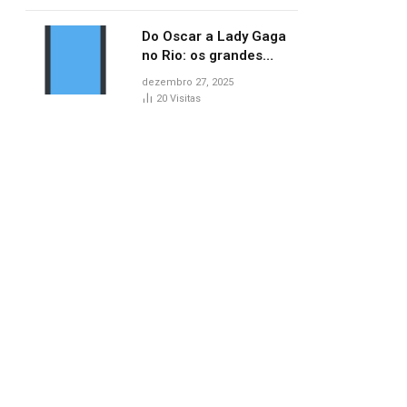
lançamentos do cinema
Do Oscar a Lady Gaga
no Rio: os grandes
marcos da cultura em
dezembro 27, 2025
2025
20
Visitas