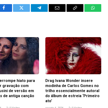
Facebook
Twitter
Telegram
Email
Copy
WhatsA
Link
terrompe hiato para
Drag Ivana Wonder insere
r gravação com
modinha de Carlos Gomes no
usini de versão em
trilho essencialmente autoral
s de antiga canção
do álbum de estreia ‘Primeiro
ato’
6
0
Visitas
agosto 6, 2026
0
Visitas