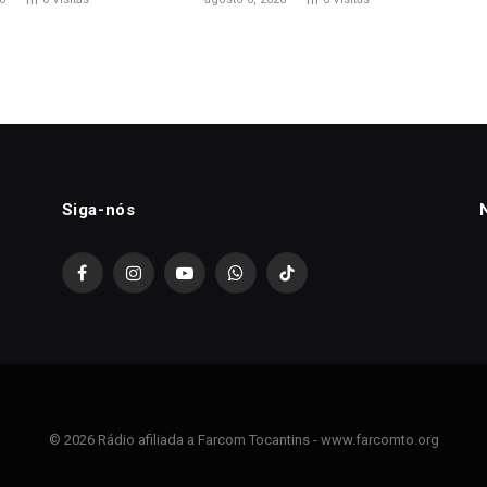
Siga-nós
Facebook
Instagram
YouTube
WhatsApp
TikTok
© 2026 Rádio afiliada a Farcom Tocantins - www.farcomto.org