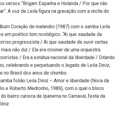
 os versos “Brigam Espanha e Holanda / Por que não
”. A voz de Leila figura na gravação com a récita do
 álbum Coração de malandro (1987) com o samba Leila
s em poético tom nostálgico. “Ai que saudade da
rriso progressista / Ai que saudade de ouvir certas
mais não diz / Ela era crooner de uma orquestra
orristas / Era a estátua nacional da liberdade / Ditando
inho, celebrando e perpetuando o legado de Leila Diniz,
de no Brasil dos anos de chumbo.
samba folião Leila Diniz – Amor e liberdade (Noca da
ilêo e Roberto Medronho, 1989), com o qual o bloco
do bairro carioca de Ipanema no Carnaval, festa da
iniz.