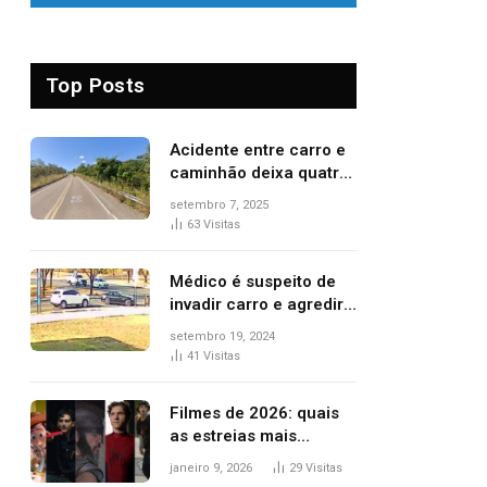
Top Posts
Acidente entre carro e
caminhão deixa quatro
pessoas feridas e uma
setembro 7, 2025
mulher morta na TO-
63
Visitas
070
Médico é suspeito de
invadir carro e agredir
delegado aposentado
setembro 19, 2024
durante confusão no
41
Visitas
trânsito
Filmes de 2026: quais
as estreias mais
aguardadas do ano?
janeiro 9, 2026
29
Visitas
Veja principais