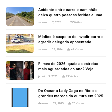
Acidente entre carro e caminhão
deixa quatro pessoas feridas e uma
mulher morta na TO-070
setembro 7, 2025
63
Visitas
Médico é suspeito de invadir carro e
agredir delegado aposentado
durante confusão no trânsito
setembro 19, 2024
41
Visitas
Filmes de 2026: quais as estreias
mais aguardadas do ano? Veja
principais lançamentos do cinema
janeiro 9, 2026
29
Visitas
Do Oscar a Lady Gaga no Rio: os
grandes marcos da cultura em 2025
dezembro 27, 2025
20
Visitas