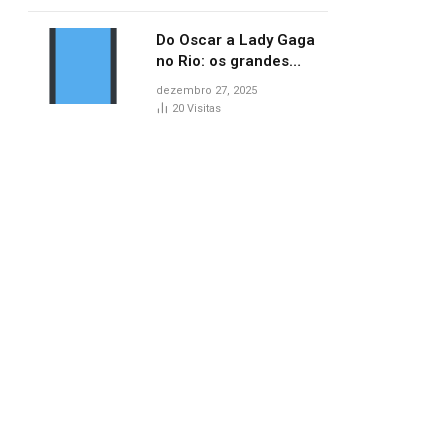
lançamentos do cinema
Do Oscar a Lady Gaga
no Rio: os grandes
marcos da cultura em
dezembro 27, 2025
2025
20
Visitas