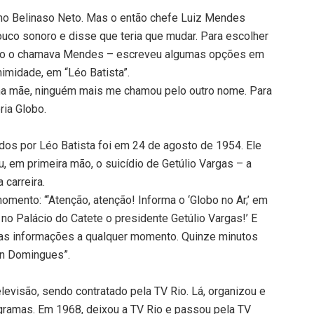
omo Belinaso Neto. Mas o então chefe Luiz Mendes
uco sonoro e disse que teria que mudar. Para escolher
como o chamava Mendes – escreveu algumas opções em
imidade, em “Léo Batista”.
inha mãe, ninguém mais me chamou pelo outro nome. Para
ria Globo.
os por Léo Batista foi em 24 de agosto de 1954. Ele
u, em primeira mão, o suicídio de Getúlio Vargas – a
 carreira.
ento: “‘Atenção, atenção! Informa o ‘Globo no Ar,’ em
 no Palácio do Catete o presidente Getúlio Vargas!’ E
vas informações a qualquer momento. Quinze minutos
on Domingues”.
elevisão, sendo contratado pela TV Rio. Lá, organizou e
rogramas. Em 1968, deixou a TV Rio e passou pela TV