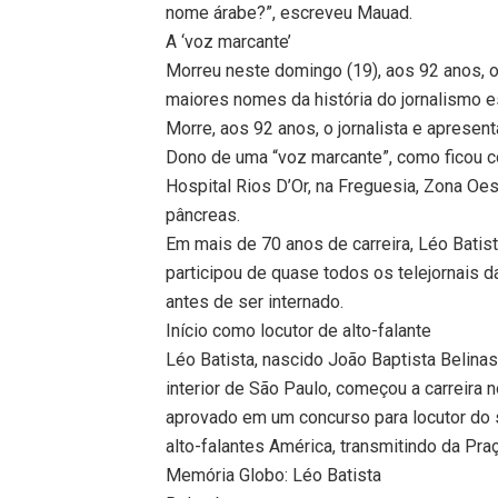
nome árabe?”, escreveu Mauad.
A ‘voz marcante’
Morreu neste domingo (19), aos 92 anos, o 
maiores nomes da história do jornalismo es
Morre, aos 92 anos, o jornalista e apresen
Dono de uma “voz marcante”, como ficou co
Hospital Rios D’Or, na Freguesia, Zona Oe
pâncreas.
Em mais de 70 anos de carreira, Léo Batis
participou de quase todos os telejornais 
antes de ser internado.
Início como locutor de alto-falante
Léo Batista, nascido João Baptista Belina
interior de São Paulo, começou a carreira 
aprovado em um concurso para locutor do s
alto-falantes América, transmitindo da Pra
Memória Globo: Léo Batista