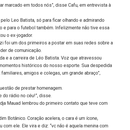
car marcado em todos nós”, disse Cafu, em entrevista à
pelo Leo Batista, só para ficar olhando e admirando
o e para o futebol também. Infelizmente não tive essa
tou o ex-jogador.
zi foi um dos primeiros a postar em suas redes sobre a
oder de comunicação.
da e a carreira de Léo Batista. Voz que atravessou
os momentos históricos do nosso esporte. Sua despedida
 familiares, amigos e colegas, um grande abraço”,
questão de prestar homenagem.
 do rádio no céu!”, disse.
Nadja Mauad lembrou do primeiro contato que teve com
dim Botânico. Coração acelera, o cara é um ícone,
com ele. Ele vira e diz: “vc não é aquela menina com