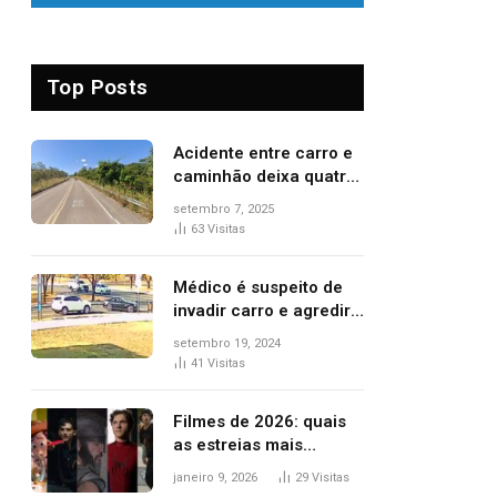
Top Posts
Acidente entre carro e
caminhão deixa quatro
pessoas feridas e uma
setembro 7, 2025
mulher morta na TO-
63
Visitas
070
Médico é suspeito de
invadir carro e agredir
delegado aposentado
setembro 19, 2024
durante confusão no
41
Visitas
trânsito
Filmes de 2026: quais
as estreias mais
aguardadas do ano?
janeiro 9, 2026
29
Visitas
Veja principais