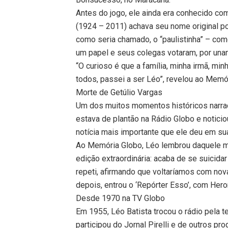
Antes do jogo, ele ainda era conhecido c
(1924 – 2011) achava seu nome original po
como seria chamado, o “paulistinha” – 
um papel e seus colegas votaram, por unan
“O curioso é que a família, minha irmã, m
todos, passei a ser Léo”, revelou ao Memó
Morte de Getúlio Vargas
Um dos muitos momentos históricos narrad
estava de plantão na Rádio Globo e noticio
notícia mais importante que ele deu em sua
Ao Memória Globo, Léo lembrou daquele mom
edição extraordinária: acaba de se suicidar
repeti, afirmando que voltaríamos com no
depois, entrou o ‘Repórter Esso’, com Her
Desde 1970 na TV Globo
Em 1955, Léo Batista trocou o rádio pela t
participou do Jornal Pirelli e de outros p