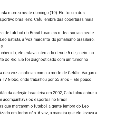
atista morreu neste domingo (19). Ele foi um dos
sportivo brasileiro. Cafu lembra das coberturas mais
bes de futebol do Brasil foram as redes sociais neste
o Batista, a ‘voz marcante’ do jornalismo brasileiro,
s.
nhecido, ele estava internado desde 6 de janeiro no
ste do Rio. Ele foi diagnosticado com um tumor no
ta deu voz a notícias como a morte de Getúlio Vargas e
da TV Globo, onde trabalhou por 55 anos – até pouco
ão da seleção brasileira em 2002, Cafu falou sobre a
em acompanhava os esportes no Brasil
oas que marcaram o futebol, a gente lembra do Leo
nizado em todos nós. A voz, a maneira que ele levava a