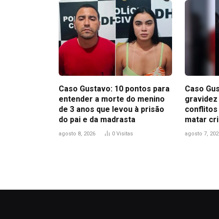
Caso Gustavo: 10 pontos para
Caso Gus
entender a morte do menino
gravidez
de 3 anos que levou à prisão
conflitos
do pai e da madrasta
matar cri
agosto 8, 2026
0
Visitas
agosto 7, 202