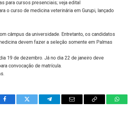
s para cursos presenciais; veja edital
ra o curso de medicina veterinária em Gurupi, lançado
com câmpus da universidade. Entretanto, os candidatos
 medicina devem fazer a seleção somente em Palmas
 dia 19 de dezembro. Já no dia 22 de janeiro deve
para convocação de matrícula.
ns.
Facebook
Twitter
Telegram
Email
Copy
WhatsA
Link