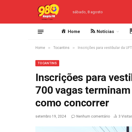
sábado, 8 agosto
Home
Notícias
»
»
Home
Tocantins
Inscrições para vestibular da U
TOCANTINS
Inscrições para vest
700 vagas terminam n
como concorrer
setembro 19, 2024
Nenhum comentário
3
Visita