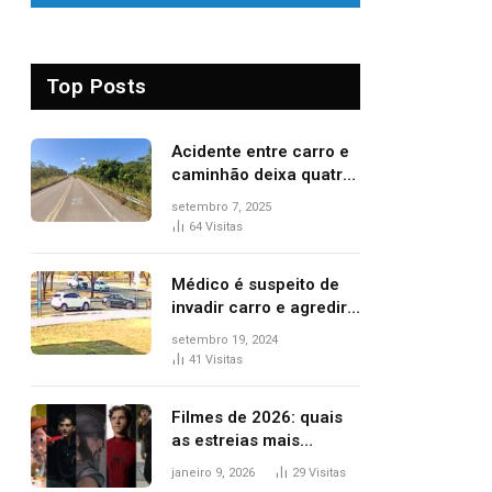
Top Posts
Acidente entre carro e
caminhão deixa quatro
pessoas feridas e uma
setembro 7, 2025
mulher morta na TO-
64
Visitas
070
Médico é suspeito de
invadir carro e agredir
delegado aposentado
setembro 19, 2024
durante confusão no
41
Visitas
trânsito
Filmes de 2026: quais
as estreias mais
aguardadas do ano?
janeiro 9, 2026
29
Visitas
Veja principais