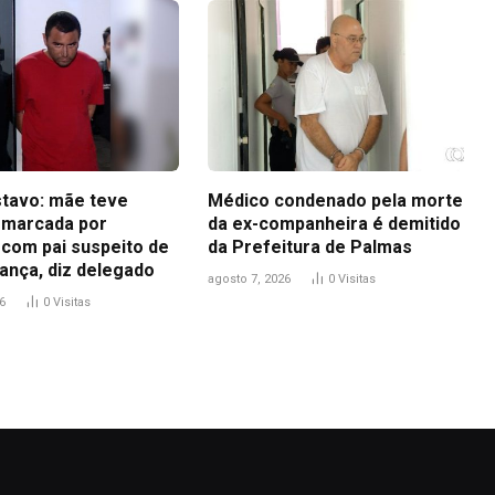
tavo: mãe teve
Médico condenado pela morte
 marcada por
da ex-companheira é demitido
 com pai suspeito de
da Prefeitura de Palmas
ança, diz delegado
agosto 7, 2026
0
Visitas
6
0
Visitas