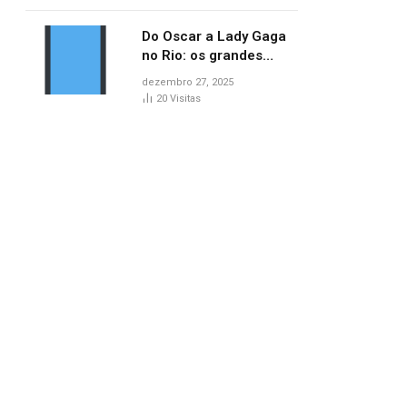
lançamentos do cinema
Do Oscar a Lady Gaga
no Rio: os grandes
marcos da cultura em
dezembro 27, 2025
2025
20
Visitas