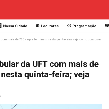
Nossa Cidade
Locutores
Programação
FT com mais de 700 vagas terminam nesta quinta-feira; veja como concorrer
ibular da UFT com mais de
esta quinta-feira; veja
s