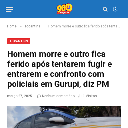
»
»
Home
Tocantins
Homem morre e outro fica ferido após tentarem fugir e entrarem e confronto com policiais em Gurupi, diz PM
TOCANTINS
Homem morre e outro fica
ferido após tentarem fugir e
entrarem e confronto com
policiais em Gurupi, diz PM
março 27, 2025
Nenhum comentário
1
Visitas