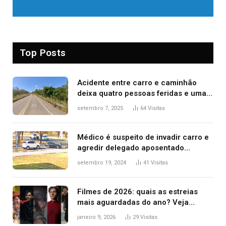
Top Posts
Acidente entre carro e caminhão
deixa quatro pessoas feridas e uma
mulher morta na TO-070
setembro 7, 2025
64
Visitas
Médico é suspeito de invadir carro e
agredir delegado aposentado
durante confusão no trânsito
setembro 19, 2024
41
Visitas
Filmes de 2026: quais as estreias
mais aguardadas do ano? Veja
principais lançamentos do cinema
janeiro 9, 2026
29
Visitas