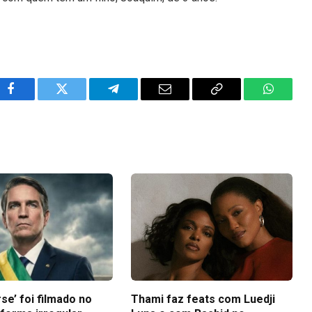
Facebook
Twitter
Telegram
Email
Copy
WhatsA
Link
se’ foi filmado no
Thami faz feats com Luedji