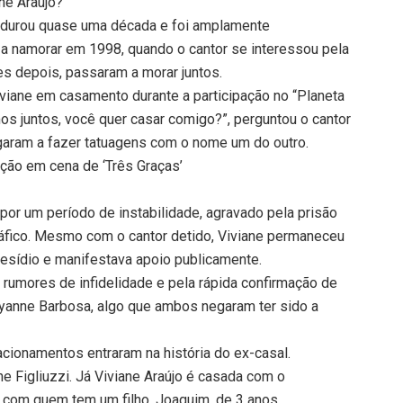
ne Araújo?
o durou quase uma década e foi amplamente
a namorar em 1998, quando o cantor se interessou pela
es depois, passaram a morar juntos.
iviane em casamento durante a participação no “Planeta
s juntos, você quer casar comigo?”, perguntou o cantor
garam a fazer tatuagens com o nome um do outro.
nção em cena de ‘Três Graças’
por um período de instabilidade, agravado pela prisão
áfico. Mesmo com o cantor detido, Viviane permaneceu
presídio e manifestava apoio publicamente.
 rumores de infidelidade e pela rápida confirmação de
yanne Barbosa, algo que ambos negaram ter sido a
cionamentos entraram na história do ex-casal.
e Figliuzzi. Já Viviane Araújo é casada com o
 com quem tem um filho, Joaquim, de 3 anos.