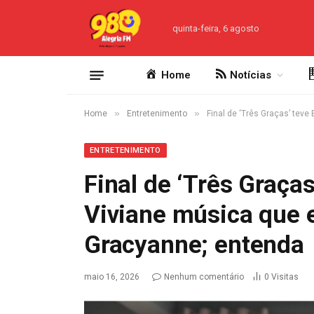
quinta-feira, 6 agosto
Home
Notícias
»
»
Home
Entretenimento
Final de ‘Três Graças’ tev
ENTRETENIMENTO
Final de ‘Três Graça
Viviane música que 
Gracyanne; entenda
maio 16, 2026
Nenhum comentário
0
Visitas