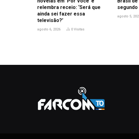
novelas em ‘Por Você’ e
Brasil de
relembra receio: ‘Será que
segundo 
ainda sei fazer essa
agosto 5, 202
televisão?’
agosto 6, 2026
0
Visitas