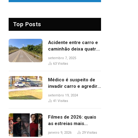
Top Posts
Acidente entre carro e
caminhão deixa quatro
pessoas feridas e uma
setembro 7, 2025
mulher morta na TO-
63
Visitas
070
Médico é suspeito de
invadir carro e agredir
delegado aposentado
setembro 19, 2024
durante confusão no
41
Visitas
trânsito
Filmes de 2026: quais
as estreias mais
aguardadas do ano?
janeiro 9, 2026
29
Visitas
Veja principais