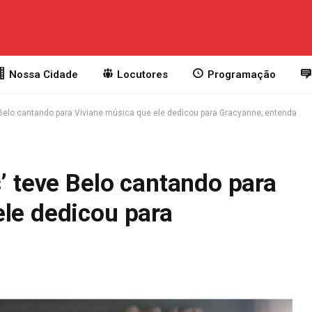
Nossa Cidade
Locutores
Programação
e Belo cantando para Viviane música que ele dedicou para Gracyanne; entenda
s’ teve Belo cantando para
ele dedicou para