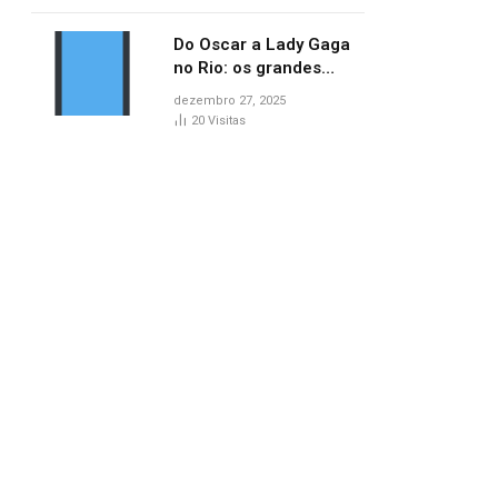
lançamentos do cinema
Do Oscar a Lady Gaga
no Rio: os grandes
marcos da cultura em
dezembro 27, 2025
2025
20
Visitas