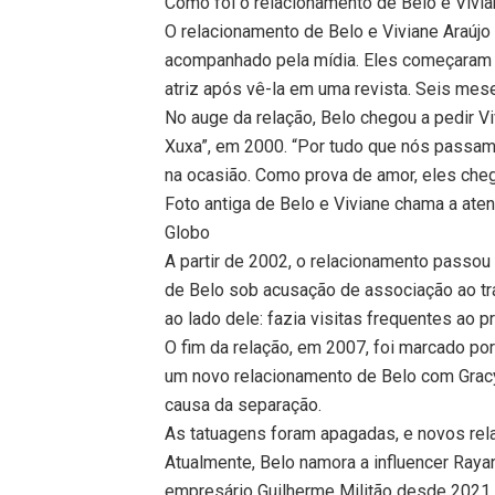
Como foi o relacionamento de Belo e Vivia
O relacionamento de Belo e Viviane Araúj
acompanhado pela mídia. Eles começaram 
atriz após vê-la em uma revista. Seis mes
No auge da relação, Belo chegou a pedir V
Xuxa”, em 2000. “Por tudo que nós passamo
na ocasião. Como prova de amor, eles che
Foto antiga de Belo e Viviane chama a ate
Globo
A partir de 2002, o relacionamento passou 
de Belo sob acusação de associação ao tr
ao lado dele: fazia visitas frequentes ao 
O fim da relação, em 2007, foi marcado por
um novo relacionamento de Belo com Grac
causa da separação.
As tatuagens foram apagadas, e novos rela
Atualmente, Belo namora a influencer Rayan
empresário Guilherme Militão desde 2021,