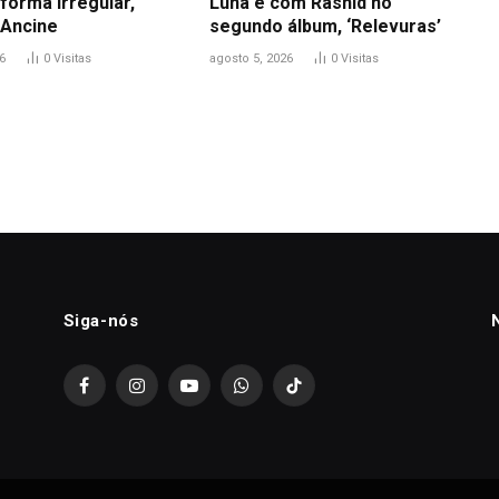
 forma irregular,
Luna e com Rashid no
Ancine
segundo álbum, ‘Relevuras’
6
0
Visitas
agosto 5, 2026
0
Visitas
Siga-nós
Facebook
Instagram
YouTube
WhatsApp
TikTok