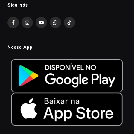
Siga-nós
Facebook
Instagram
YouTube
WhatsApp
TikTok
Nosso App