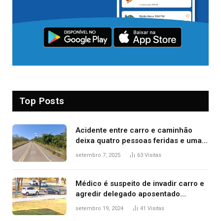
Top Posts
Acidente entre carro e caminhão
deixa quatro pessoas feridas e uma
mulher morta na TO-070
setembro 7, 2025
63
Visitas
Médico é suspeito de invadir carro e
agredir delegado aposentado
durante confusão no trânsito
setembro 19, 2024
41
Visitas