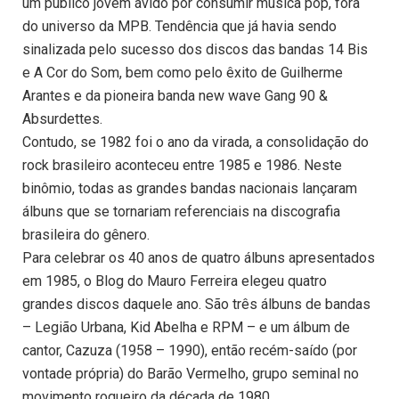
um público jovem ávido por consumir música pop, fora
do universo da MPB. Tendência que já havia sendo
sinalizada pelo sucesso dos discos das bandas 14 Bis
e A Cor do Som, bem como pelo êxito de Guilherme
Arantes e da pioneira banda new wave Gang 90 &
Absurdettes.
Contudo, se 1982 foi o ano da virada, a consolidação do
rock brasileiro aconteceu entre 1985 e 1986. Neste
binômio, todas as grandes bandas nacionais lançaram
álbuns que se tornariam referenciais na discografia
brasileira do gênero.
Para celebrar os 40 anos de quatro álbuns apresentados
em 1985, o Blog do Mauro Ferreira elegeu quatro
grandes discos daquele ano. São três álbuns de bandas
– Legião Urbana, Kid Abelha e RPM – e um álbum de
cantor, Cazuza (1958 – 1990), então recém-saído (por
vontade própria) do Barão Vermelho, grupo seminal no
movimento roqueiro da década de 1980.