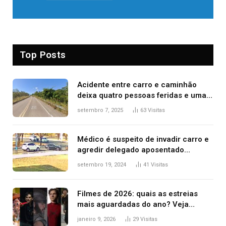
Top Posts
Acidente entre carro e caminhão
deixa quatro pessoas feridas e uma
mulher morta na TO-070
setembro 7, 2025
63
Visitas
Médico é suspeito de invadir carro e
agredir delegado aposentado
durante confusão no trânsito
setembro 19, 2024
41
Visitas
Filmes de 2026: quais as estreias
mais aguardadas do ano? Veja
principais lançamentos do cinema
janeiro 9, 2026
29
Visitas