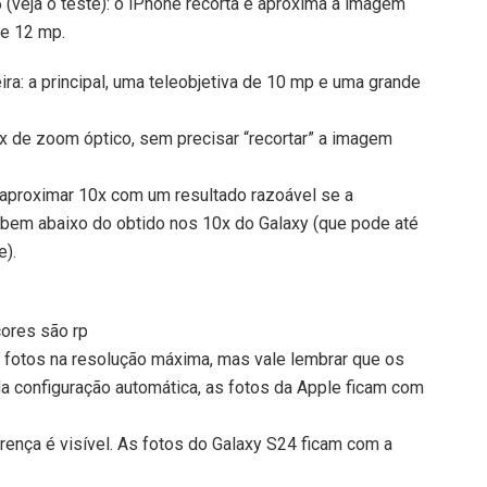
 (veja o teste): o iPhone recorta e aproxima a imagem
de 12 mp.
ra: a principal, uma teleobjetiva de 10 mp e uma grande
 de zoom óptico, sem precisar “recortar” a imagem
aproximar 10x com um resultado razoável se a
u bem abaixo do obtido nos 10x do Galaxy (que pode até
e).
ores são rp
s fotos na resolução máxima, mas vale lembrar que os
 configuração automática, as fotos da Apple ficam com
rença é visível. As fotos do Galaxy S24 ficam com a