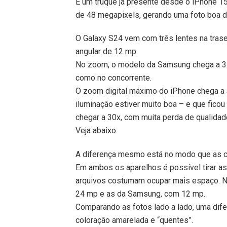
É um truque já presente desde o iPhone 15
de 48 megapixels, gerando uma foto boa 
O Galaxy S24 vem com três lentes na trasei
angular de 12 mp.
No zoom, o modelo da Samsung chega a 3x
como no concorrente.
O zoom digital máximo do iPhone chega a 
iluminação estiver muito boa – e que fico
chegar a 30x, com muita perda de qualidad
Veja abaixo:
A diferença mesmo está no modo que as c
Em ambos os aparelhos é possível tirar a
arquivos costumam ocupar mais espaço. Na
24 mp e as da Samsung, com 12 mp.
Comparando as fotos lado a lado, uma dife
coloração amarelada e “quentes”.