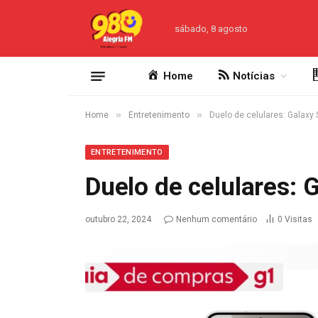
sábado, 8 agosto
Home
Notícias
»
»
Home
Entretenimento
Duelo de celulares: Galaxy 
ENTRETENIMENTO
Duelo de celulares: 
outubro 22, 2024
Nenhum comentário
0
Visitas