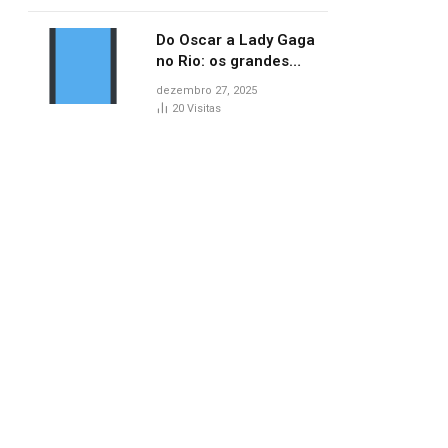
lançamentos do cinema
Do Oscar a Lady Gaga
no Rio: os grandes
marcos da cultura em
dezembro 27, 2025
2025
20
Visitas