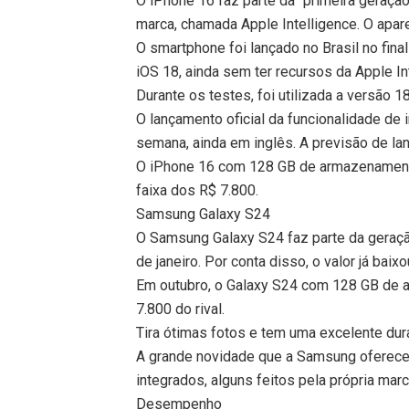
O iPhone 16 faz parte da “primeira geração”
marca, chamada Apple Intelligence. O apare
O smartphone foi lançado no Brasil no fin
iOS 18, ainda sem ter recursos da Apple In
Durante os testes, foi utilizada a versão 1
O lançamento oficial da funcionalidade de i
semana, ainda em inglês. A previsão de l
O iPhone 16 com 128 GB de armazenamento 
faixa dos R$ 7.800.
Samsung Galaxy S24
O Samsung Galaxy S24 faz parte da geração
de janeiro. Por conta disso, o valor já bai
Em outubro, o Galaxy S24 com 128 GB de a
7.800 do rival.
Tira ótimas fotos e tem uma excelente dur
A grande novidade que a Samsung oferece ne
integrados, alguns feitos pela própria ma
Desempenho