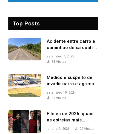
Top Posts
Acidente entre carro e
caminhão deixa quatro
pessoas feridas e uma
setembro 7, 2025
mulher morta na TO-
64
Visitas
070
Médico é suspeito de
invadir carro e agredir
delegado aposentado
setembro 19, 2024
durante confusão no
41
Visitas
trânsito
Filmes de 2026: quais
as estreias mais
aguardadas do ano?
janeiro 9, 2026
29
Visitas
Veja principais