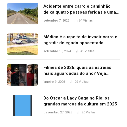
Acidente entre carro e caminhão
deixa quatro pessoas feridas e uma
mulher morta na TO-070
setembro 7, 2025
64
Visitas
Médico é suspeito de invadir carro e
agredir delegado aposentado
durante confusão no trânsito
setembro 19, 2024
41
Visitas
Filmes de 2026: quais as estreias
mais aguardadas do ano? Veja
principais lançamentos do cinema
janeiro 9, 2026
29
Visitas
Do Oscar a Lady Gaga no Rio: os
grandes marcos da cultura em 2025
dezembro 27, 2025
20
Visitas