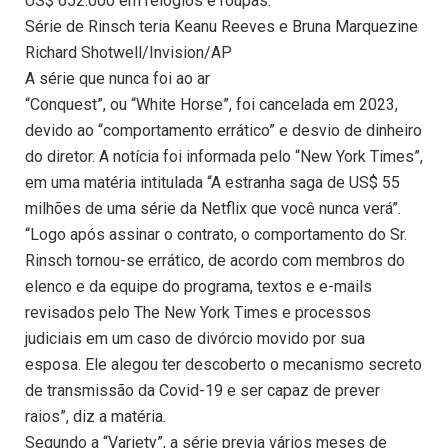
US$ 652.000 em relógios e roupas.
Série de Rinsch teria Keanu Reeves e Bruna Marquezine
Richard Shotwell/Invision/AP
A série que nunca foi ao ar
“Conquest”, ou “White Horse”, foi cancelada em 2023,
devido ao “comportamento errático” e desvio de dinheiro
do diretor. A notícia foi informada pelo “New York Times”,
em uma matéria intitulada “A estranha saga de US$ 55
milhões de uma série da Netflix que você nunca verá”.
“Logo após assinar o contrato, o comportamento do Sr.
Rinsch tornou-se errático, de acordo com membros do
elenco e da equipe do programa, textos e e-mails
revisados ​​pelo The New York Times e processos
judiciais em um caso de divórcio movido por sua
esposa. Ele alegou ter descoberto o mecanismo secreto
de transmissão da Covid-19 e ser capaz de prever
raios”, diz a matéria.
Segundo a “Variety”, a série previa vários meses de