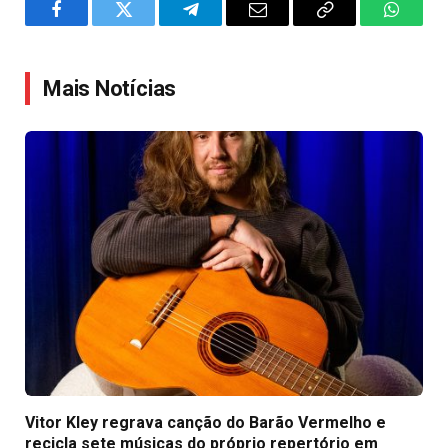
Facebook
Twitter
Telegram
Email
Copy
WhatsA
Link
Mais Notícias
Vitor Kley regrava canção do Barão Vermelho e
recicla sete músicas do próprio repertório em