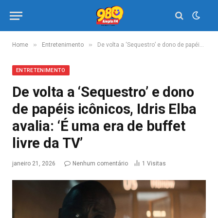
»
»
Home
Entretenimento
De volta a ‘Sequestro’ e dono de papéis icônicos, Idris Elba avalia: ‘É uma era de buffet livre da TV’
ENTRETENIMENTO
De volta a ‘Sequestro’ e dono
de papéis icônicos, Idris Elba
avalia: ‘É uma era de buffet
livre da TV’
janeiro 21, 2026
Nenhum comentário
1
Visitas