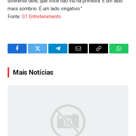
diferente dele, que você não viu na primeira. É um lado
mais sombrio. É um lado vingativo.”
Fonte:
G1 Entretenimento
Facebook
Twitter
Telegram
Email
Copy
WhatsA
Link
Mais Notícias