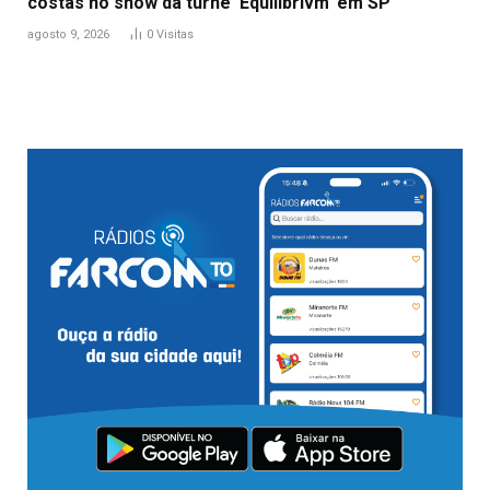
costas no show da turnê ‘Equilibrivm’ em SP
agosto 9, 2026
0
Visitas