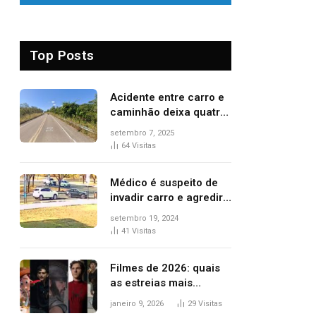
Top Posts
Acidente entre carro e
caminhão deixa quatro
pessoas feridas e uma
setembro 7, 2025
mulher morta na TO-
64
Visitas
070
Médico é suspeito de
invadir carro e agredir
delegado aposentado
setembro 19, 2024
durante confusão no
41
Visitas
trânsito
Filmes de 2026: quais
as estreias mais
aguardadas do ano?
janeiro 9, 2026
29
Visitas
Veja principais