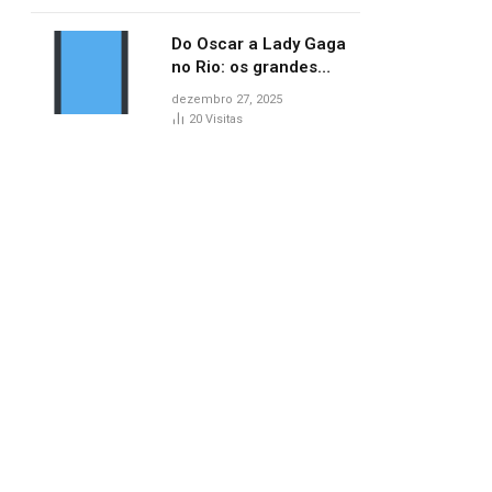
lançamentos do cinema
Do Oscar a Lady Gaga
no Rio: os grandes
marcos da cultura em
dezembro 27, 2025
2025
20
Visitas