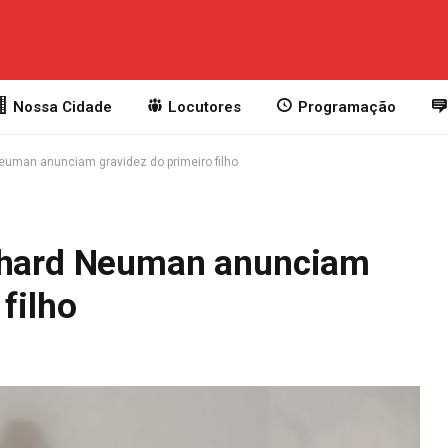
Nossa Cidade
Locutores
Programação
euman anunciam gravidez do primeiro filho
ichard Neuman anunciam
filho