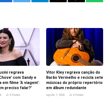
Facebook
Twitter
Telegram
Email
Copy
WhatsA
Link
usini regrava
Vitor Kley regrava canção do
Chove’ com Sandy e
Barão Vermelho e recicla sete
a em filme ‘A viagem’:
músicas do próprio repertório
m preciso falar?’
em álbum redundante
6
0
Visitas
agosto 7, 2026
0
Visitas