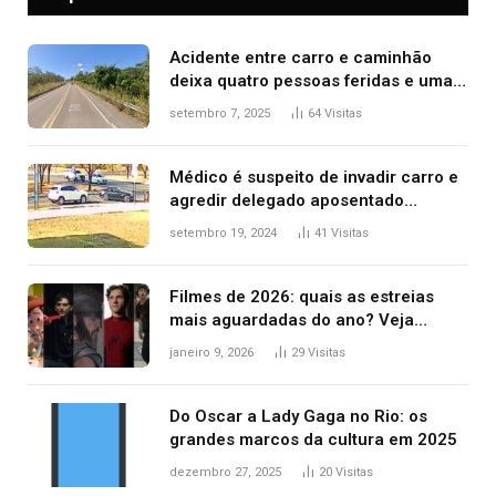
Acidente entre carro e caminhão
deixa quatro pessoas feridas e uma
mulher morta na TO-070
setembro 7, 2025
64
Visitas
Médico é suspeito de invadir carro e
agredir delegado aposentado
durante confusão no trânsito
setembro 19, 2024
41
Visitas
Filmes de 2026: quais as estreias
mais aguardadas do ano? Veja
principais lançamentos do cinema
janeiro 9, 2026
29
Visitas
Do Oscar a Lady Gaga no Rio: os
grandes marcos da cultura em 2025
dezembro 27, 2025
20
Visitas