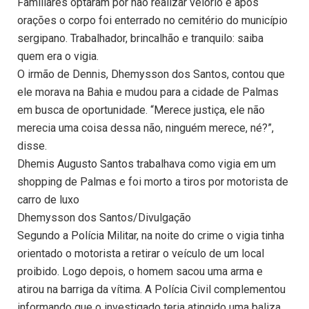
Familiares optaram por não realizar velório e após
orações o corpo foi enterrado no cemitério do município
sergipano. Trabalhador, brincalhão e tranquilo: saiba
quem era o vigia.
O irmão de Dennis, Dhemysson dos Santos, contou que
ele morava na Bahia e mudou para a cidade de Palmas
em busca de oportunidade. “Merece justiça, ele não
merecia uma coisa dessa não, ninguém merece, né?”,
disse.
Dhemis Augusto Santos trabalhava como vigia em um
shopping de Palmas e foi morto a tiros por motorista de
carro de luxo
Dhemysson dos Santos/Divulgação
Segundo a Polícia Militar, na noite do crime o vigia tinha
orientado o motorista a retirar o veículo de um local
proibido. Logo depois, o homem sacou uma arma e
atirou na barriga da vítima. A Polícia Civil complementou
informando que o investigado teria atingido uma baliza