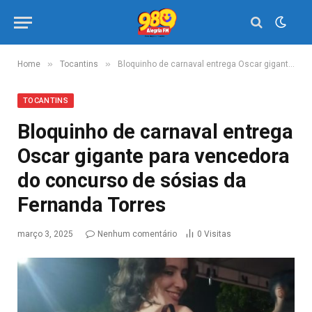
»
»
Home
Tocantins
Bloquinho de carnaval entrega Oscar gigante para vencedora do concurso de sósias da Fernanda Torres
TOCANTINS
Bloquinho de carnaval entrega
Oscar gigante para vencedora
do concurso de sósias da
Fernanda Torres
março 3, 2025
Nenhum comentário
0
Visitas