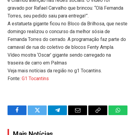
e chamou atenção nas redes sociais. O vídeo foi
gravado por Rafael Carvalho que brincou: “Olá Fernanda
Torres, seu pedido saiu para entrega!”.
A estatueta gigante ficou no Bloco da Brilhosa, que neste
domingo realizou o concurso da melhor sósia de
Fernanda Torres do cerrado. A programação faz parte do
carnaval de rua do coletivo de blocos Fenty Ampla.
Vídeo mostra ‘Oscar’ gigante sendo carregado na
traseira de carro em Palmas
Veja mais notícias da região no g1 Tocantins.
Fonte:
G1 Tocantins
Facebook
Twitter
Telegram
Email
Copy
WhatsA
Link
Mais Notícias