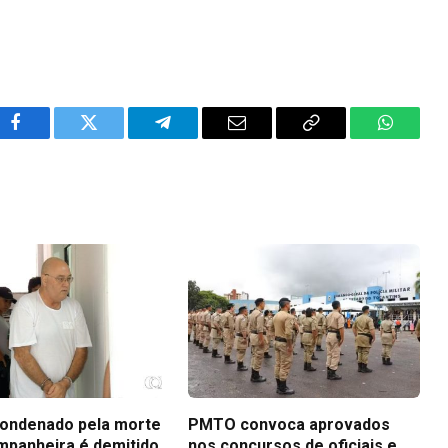
Facebook
Twitter
Telegram
Email
Copy
WhatsA
Link
ondenado pela morte
PMTO convoca aprovados
mpanheira é demitido
nos concursos de oficiais e