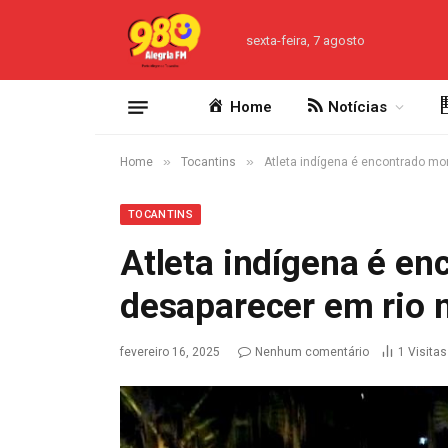
sexta-feira, 7 agosto
Home
Notícias
»
»
Home
Tocantins
Atleta indígena é encontrado mo
TOCANTINS
Atleta indígena é e
desaparecer em rio n
fevereiro 16, 2025
Nenhum comentário
1
Visitas