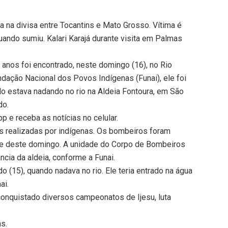
a na divisa entre Tocantins e Mato Grosso. Vítima é
quando sumiu. Kalari Karajá durante visita em Palmas
5 anos foi encontrado, neste domingo (16), no Rio
ndação Nacional dos Povos Indígenas (Funai), ele foi
do estava nadando no rio na Aldeia Fontoura, em São
do.
 e receba as notícias no celular.
as realizadas por indígenas. Os bombeiros foram
de deste domingo. A unidade do Corpo de Bombeiros
ncia da aldeia, conforme a Funai.
 (15), quando nadava no rio. Ele teria entrado na água
ai.
 conquistado diversos campeonatos de Ijesu, luta
ns.