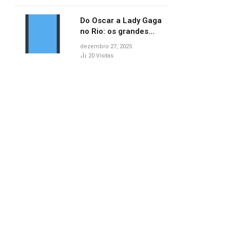
lançamentos do cinema
Do Oscar a Lady Gaga
no Rio: os grandes
marcos da cultura em
dezembro 27, 2025
2025
20
Visitas