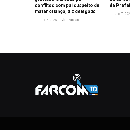
conflitos com pai suspeito de
da Prefe
matar criança, diz delegado
agosto 7, 202
agosto 7, 2026
0
Visitas