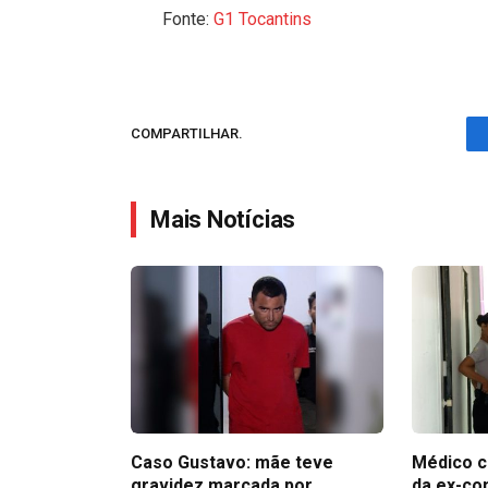
Fonte:
G1 Tocantins
COMPARTILHAR.
Mais Notícias
Caso Gustavo: mãe teve
Médico c
gravidez marcada por
da ex-co