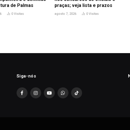
itura de Palmas
praças; veja lista e prazos
6
0
Visitas
agosto 7, 2026
0
Visitas
Siga-nós
Facebook
Instagram
YouTube
WhatsApp
TikTok