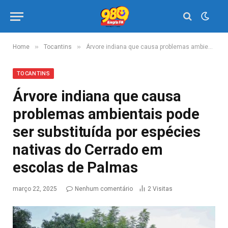
»
»
Home
Tocantins
Árvore indiana que causa problemas ambientais pode ser substituída por espécies nativas do Cerrado em escolas de Palmas
TOCANTINS
Árvore indiana que causa
problemas ambientais pode
ser substituída por espécies
nativas do Cerrado em
escolas de Palmas
março 22, 2025
Nenhum comentário
2
Visitas