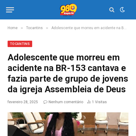
»
»
Home
Tocantins
Adolescente que morreu em acidente na BR-153 cantava e fazia parte de grupo de jovens da igreja Assembleia de Deus
TOCANTINS
Adolescente que morreu em
acidente na BR-153 cantava e
fazia parte de grupo de jovens
da igreja Assembleia de Deus
fevereiro 28, 2025
Nenhum comentário
1
Visitas