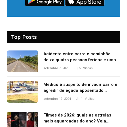
Top Posts
Acidente entre carro e caminhão
deixa quatro pessoas feridas e uma
mulher morta na TO-070
setembro 7, 2025
63
Visitas
Médico é suspeito de invadir carro e
agredir delegado aposentado
durante confusão no trânsito
setembro 19, 2024
41
Visitas
Filmes de 2026: quais as estreias
mais aguardadas do ano? Veja