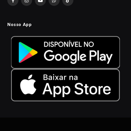
Facebook
Instagram
YouTube
WhatsApp
TikTok
Nosso App