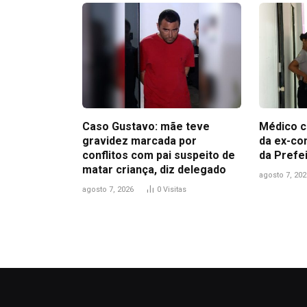
Caso Gustavo: mãe teve
Médico c
gravidez marcada por
da ex-co
conflitos com pai suspeito de
da Prefe
matar criança, diz delegado
agosto 7, 202
agosto 7, 2026
0
Visitas