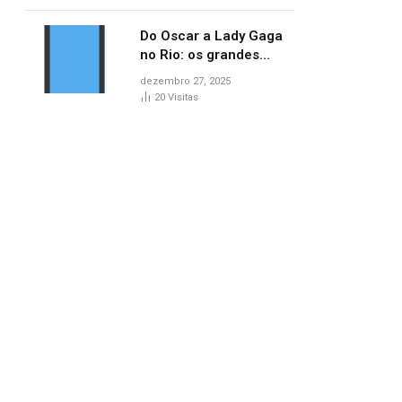
lançamentos do cinema
Do Oscar a Lady Gaga
no Rio: os grandes
marcos da cultura em
dezembro 27, 2025
2025
20
Visitas