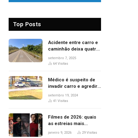
Top Posts
Acidente entre carro e
caminhão deixa quatro
pessoas feridas e uma
setembro 7, 2025
mulher morta na TO-
64
Visitas
070
Médico é suspeito de
invadir carro e agredir
delegado aposentado
setembro 19, 2024
durante confusão no
41
Visitas
trânsito
Filmes de 2026: quais
as estreias mais
aguardadas do ano?
janeiro 9, 2026
29
Visitas
Veja principais