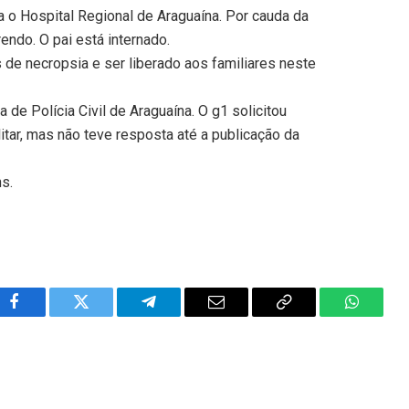
a o Hospital Regional de Araguaína. Por cauda da
ndo. O pai está internado.
de necropsia e ser liberado aos familiares neste
 de Polícia Civil de Araguaína. O g1 solicitou
itar, mas não teve resposta até a publicação da
ns.
Facebook
Twitter
Telegram
Email
Copy
WhatsA
Link