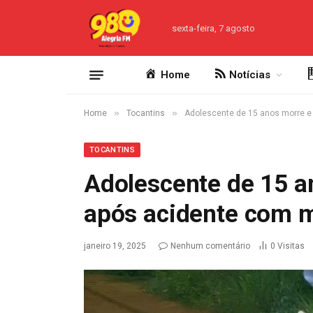
sexta-feira, 7 agosto
Home
Notícias
»
»
Home
Tocantins
Adolescente de 15 anos morre e 
TOCANTINS
Adolescente de 15 an
após acidente com 
janeiro 19, 2025
Nenhum comentário
0
Visitas