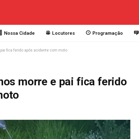
Nossa Cidade
Locutores
Programação
pai fica ferido após acidente com moto
os morre e pai fica ferido
moto