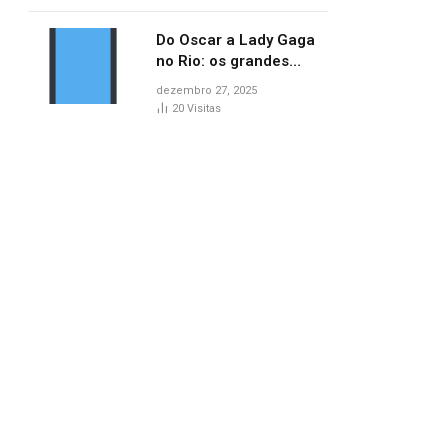
lançamentos do cinema
Do Oscar a Lady Gaga
no Rio: os grandes
marcos da cultura em
dezembro 27, 2025
2025
20
Visitas