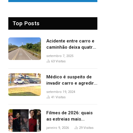
Top Posts
Acidente entre carro e
caminhão deixa quatro
pessoas feridas e uma
setembro 7, 2025
mulher morta na TO-
63
Visitas
070
Médico é suspeito de
invadir carro e agredir
delegado aposentado
setembro 19, 2024
durante confusão no
41
Visitas
trânsito
Filmes de 2026: quais
as estreias mais
aguardadas do ano?
janeiro 9, 2026
29
Visitas
Veja principais