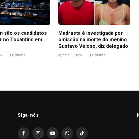
m são os candidatos
Madrasta é investigada por
r no Tocantins em
omissão na morte do menino
Gustavo Veloso, diz delegado
6
0
Visitas
agosto 6, 2026
0
Visitas
Siga-nós
Facebook
Instagram
YouTube
WhatsApp
TikTok