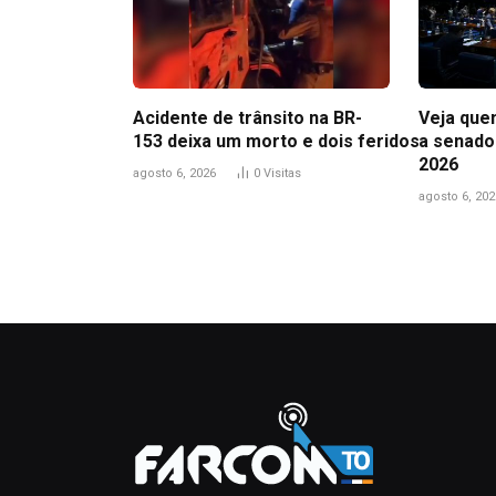
Acidente de trânsito na BR-
Veja que
153 deixa um morto e dois feridos
a senado
2026
agosto 6, 2026
0
Visitas
agosto 6, 202