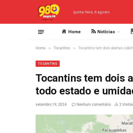
quinta-feira, 6 agosto
Home
Notícias
»
»
Home
Tocantins
Tocantins tem dois alertas cobr
TOCANTINS
Tocantins tem dois a
todo estado e umida
setembro 19, 2024
Nenhum comentário
2
Visita