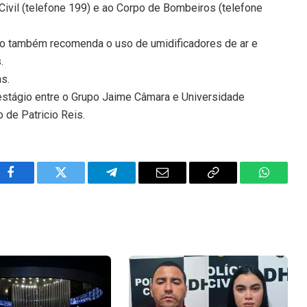
ivil (telefone 199) e ao Corpo de Bombeiros (telefone
ituto também recomenda o uso de umidificadores de ar e
.
ns.
 estágio entre o Grupo Jaime Câmara e Universidade
 de Patricio Reis.
Facebook
Twitter
Telegram
Email
Copy
WhatsA
Link