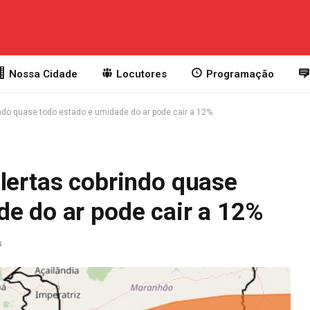
Nossa Cidade
Locutores
Programação
indo quase todo estado e umidade do ar pode cair a 12%
lertas cobrindo quase
de do ar pode cair a 12%
s