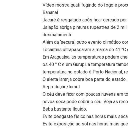
Vídeo mostra quati fugindo do fogo e proc
Bananal
Jacaré é resgatado após ficar cercado por 
Jalapão abriga pinturas rupestres de 2 m
desmatamento
Além da ‘secura’, outro evento climático c
Tocantins ultrapassaram a marca do 41 °C e
Em Araguaína, as temperaturas podem cheg
os 40 ° C e em Gurupi, a temperatura tamb
temperatura no estado é Porto Nacional, re
O alerta laranja cobre boa parte do estado,
Reprodução/Inmet
O céu deve ficar com poucas nuvens em tod
névoa seca pode cobrir o céu. Veja as re
Beba bastante líquido.
Evite desgaste físico nas horas mais seca
Evite exposição ao sol nas horas mais que