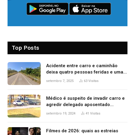
Top Posts
Acidente entre carro e caminhão
deixa quatro pessoas feridas e uma
mulher morta na TO-070
setembro 7, 2025
63
Visitas
Médico é suspeito de invadir carro e
agredir delegado aposentado
durante confusão no trânsito
setembro 19, 2024
41
Visitas
Filmes de 2026: quais as estreias