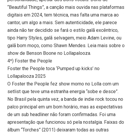
“Beautiful Things”, a canção mais ouvida nas plataformas
digitais em 2024, tem técnica, mas falta uma marca ao
cantor, um algo a mais. Sem autenticidade, ele parece
ainda não ter decidido se fará o estilo galã excêntrico,
tipo Harry Styles, galã selvagem, meio Adam Levine, ou
galã bom moço, como Shawn Mendes. Leia mais sobre o
show de Benson Boone no Lollapalooza.
4º) Foster the People
Foster the People toca ‘Pumped up kicks’ no
Lollapalooza 2025
O Foster the People fez show morno no Lolla com um
setlist que teve uma estranha energia “sobe e desce”.
No Brasil pela quinta vez, a banda de indie rock tocou no
palco principal em um bom horário, mas as expectativas
de um sub headliner não foram confirmadas. Foi uma
apresentação que funcionou só pela nostalgia. Faixas do
álbum “Torches” (2011) deixaram todas as outras