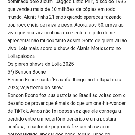
dominado pelo álbum “Jagged Little Pill”, disco de 1995
que vendeu mais de 30 milhões de cópias em todo
mundo. Alanis tinha 21 anos quando apareceu fazendo
pop rock cheio de raiva e peso. Agora, aos 50, prova ao
vivo que sua voz continua excelente e o jeito de se
apresentar não mudou tanto assim. Sorte de quem viu ao
vivo. Leia mais sobre o show de Alanis Morissette no
Lollapalooza.
Os piores shows do Lolla 2025
5º) Benson Boone
Benson Boone canta ‘Beautiful things’ no Lollapalooza
2025; veja trecho do show
Benson Boone fez sua estreia no Brasil às voltas com o
desafio de provar que é mais do que um one-hit-wonder
de TikTok. Ainda não foi dessa vez que ele conseguiu:
perdido entre um repertório genérico e uma postura
confusa, o cantor de pop-rock fez um show sem
personalidade, apesar dos bons vocais. Dono de