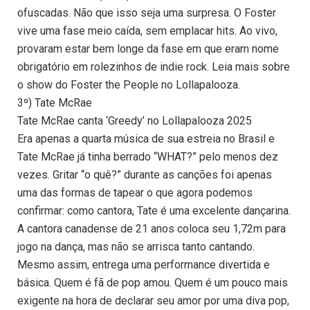
ofuscadas. Não que isso seja uma surpresa. O Foster
vive uma fase meio caída, sem emplacar hits. Ao vivo,
provaram estar bem longe da fase em que eram nome
obrigatório em rolezinhos de indie rock. Leia mais sobre
o show do Foster the People no Lollapalooza.
3º) Tate McRae
Tate McRae canta ‘Greedy’ no Lollapalooza 2025
Era apenas a quarta música de sua estreia no Brasil e
Tate McRae já tinha berrado “WHAT?” pelo menos dez
vezes. Gritar “o quê?” durante as canções foi apenas
uma das formas de tapear o que agora podemos
confirmar: como cantora, Tate é uma excelente dançarina.
A cantora canadense de 21 anos coloca seu 1,72m para
jogo na dança, mas não se arrisca tanto cantando.
Mesmo assim, entrega uma performance divertida e
básica. Quem é fã de pop amou. Quem é um pouco mais
exigente na hora de declarar seu amor por uma diva pop,