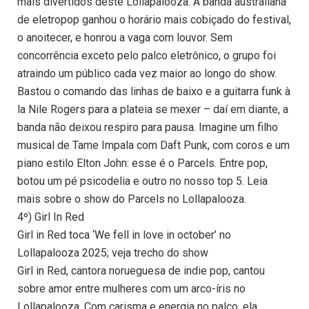
mais divertidos deste Lollapalooza. A banda australiana
de eletropop ganhou o horário mais cobiçado do festival,
o anoitecer, e honrou a vaga com louvor. Sem
concorrência exceto pelo palco eletrônico, o grupo foi
atraindo um público cada vez maior ao longo do show.
Bastou o comando das linhas de baixo e a guitarra funk à
la Nile Rogers para a plateia se mexer – daí em diante, a
banda não deixou respiro para pausa. Imagine um filho
musical de Tame Impala com Daft Punk, com coros e um
piano estilo Elton John: esse é o Parcels. Entre pop,
botou um pé psicodelia e outro no nosso top 5. Leia
mais sobre o show do Parcels no Lollapalooza.
4º) Girl In Red
Girl in Red toca ‘We fell in love in october’ no
Lollapalooza 2025; veja trecho do show
Girl in Red, cantora norueguesa de indie pop, cantou
sobre amor entre mulheres com um arco-íris no
Lollapalooza. Com carisma e energia no palco, ela