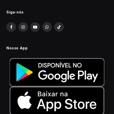
Siga-nós
Facebook
Instagram
YouTube
WhatsApp
TikTok
Nosso App