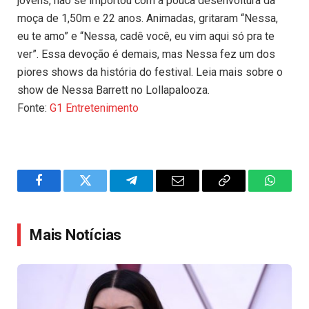
jovens, não se importou com a pouca desenvoltura da
moça de 1,50m e 22 anos. Animadas, gritaram “Nessa,
eu te amo” e “Nessa, cadê você, eu vim aqui só pra te
ver”. Essa devoção é demais, mas Nessa fez um dos
piores shows da história do festival. Leia mais sobre o
show de Nessa Barrett no Lollapalooza.
Fonte:
G1 Entretenimento
Facebook
Twitter
Telegram
Email
Copy
WhatsA
Link
Mais Notícias