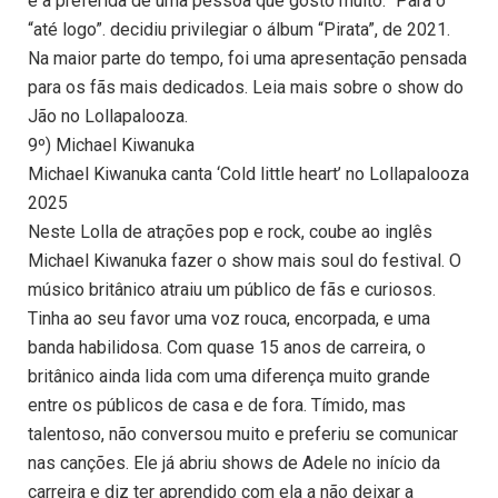
é a preferida de uma pessoa que gosto muito.” Para o
“até logo”. decidiu privilegiar o álbum “Pirata”, de 2021.
Na maior parte do tempo, foi uma apresentação pensada
para os fãs mais dedicados. Leia mais sobre o show do
Jão no Lollapalooza.
9º) Michael Kiwanuka
Michael Kiwanuka canta ‘Cold little heart’ no Lollapalooza
2025
Neste Lolla de atrações pop e rock, coube ao inglês
Michael Kiwanuka fazer o show mais soul do festival. O
músico britânico atraiu um público de fãs e curiosos.
Tinha ao seu favor uma voz rouca, encorpada, e uma
banda habilidosa. Com quase 15 anos de carreira, o
britânico ainda lida com uma diferença muito grande
entre os públicos de casa e de fora. Tímido, mas
talentoso, não conversou muito e preferiu se comunicar
nas canções. Ele já abriu shows de Adele no início da
carreira e diz ter aprendido com ela a não deixar a