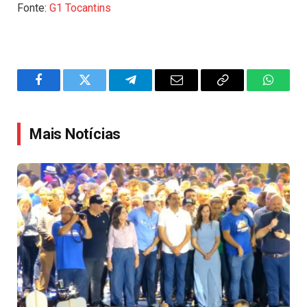
Fonte:
G1 Tocantins
Facebook
Twitter
Telegram
Email
Copy
WhatsA
Link
Mais Notícias