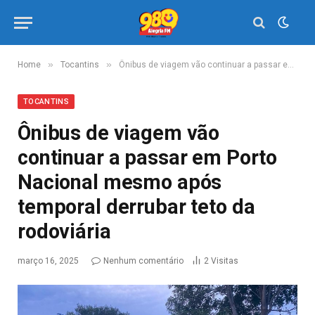
»
»
Home
Tocantins
Ônibus de viagem vão continuar a passar em Porto Nacional mesmo após temporal derrubar teto da rodoviária
TOCANTINS
Ônibus de viagem vão
continuar a passar em Porto
Nacional mesmo após
temporal derrubar teto da
rodoviária
março 16, 2025
Nenhum comentário
2
Visitas