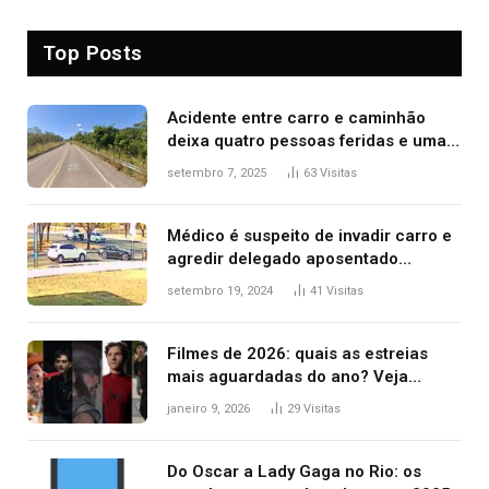
Top Posts
Acidente entre carro e caminhão
deixa quatro pessoas feridas e uma
mulher morta na TO-070
setembro 7, 2025
63
Visitas
Médico é suspeito de invadir carro e
agredir delegado aposentado
durante confusão no trânsito
setembro 19, 2024
41
Visitas
Filmes de 2026: quais as estreias
mais aguardadas do ano? Veja
principais lançamentos do cinema
janeiro 9, 2026
29
Visitas
Do Oscar a Lady Gaga no Rio: os